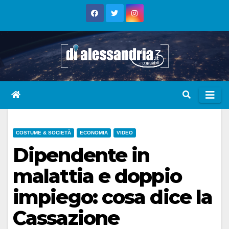
Skip
to
content
COSTUME & SOCIETÀ
ECONOMIA
VIDEO
Dipendente in
malattia e doppio
impiego: cosa dice la
Cassazione