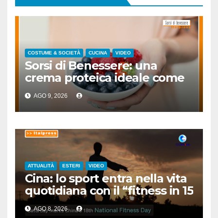
COSTUME & SOCIETÀ
CUCINA
VIDEO
Sorsi di Benessere: una
crema proteica ideale come
spuntino
AGO 9, 2026
ATTUALITÀ
ESTERI
VIDEO
Cina: lo sport entra nella vita
quotidiana con il “fitness in 15
minuti”
AGO 8, 2026