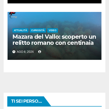
ATTUALITÀ
CURIOSITÀ
VIDEO
Mazara del Vallo: scoperto un
relitto romano con centinaia
di anfore
AGO 8, 2026
TI SEI PERSO...