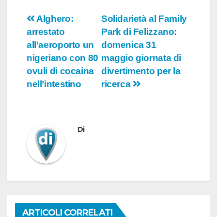
Navigazione
Alghero:
Solidarietà al Family
arrestato
Park di Felizzano:
articoli
all’aeroporto un
domenica 31
nigeriano con 80
maggio giornata di
ovuli di cocaina
divertimento per la
nell’intestino
ricerca
Di
ARTICOLI CORRELATI