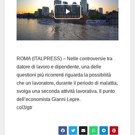
P
l
a
y
ROMA (ITALPRESS) – Nelle controversie tra
datore di lavoro e dipendente, una delle
V
questioni più ricorrenti riguarda la possibilità
che un lavoratore, durante il periodo di malattia,
i
svolga una seconda attività lavorativa. Il punto
d
dell’economista Gianni Lepre.
col3/gtr
e
o