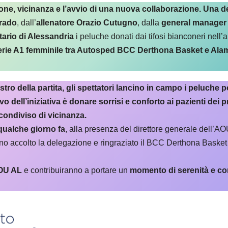
zione, vicinanza e l’avvio di una nuova collaborazione. Un
Arado
, dall’
allenatore Orazio Cutugno
, dalla
general manager 
ario di Alessandria
i peluche donati dai tifosi bianconeri nell’
Serie A1 femminile tra Autosped BCC Derthona Basket e Ala
stro della partita, gli spettatori lancino in campo i peluch
vo dell’iniziativa è donare sorrisi e conforto ai pazienti dei
 condiviso di vicinanza.
qualche giorno fa
, alla presenza del direttore generale dell’A
no accolto la delegazione e ringraziato il BCC Derthona Basket p
AOU AL
e contribuiranno a portare un
momento di serenità e conf