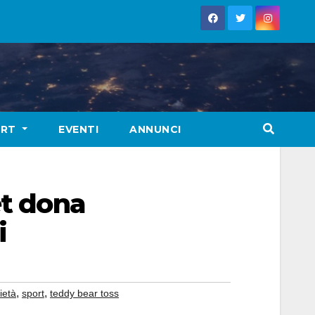
ORT
EVENTI
ANNUNCI
et dona
i
,
,
ietà
sport
teddy bear toss