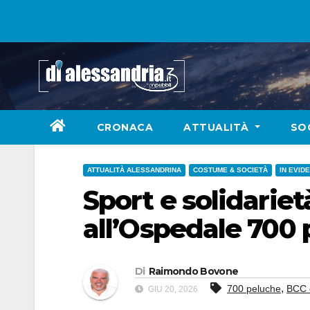
Skip
to
content
CRONACA
ATTUALITÀ
SO
ATTUALITÀ ALESSANDRINA
COSTUME & SOCIETÀ
IN EVID
Sport e solidarie
all’Ospedale 700 p
Di
Raimondo Bovone
,
700 peluche
BCC 
GIU 20, 2026