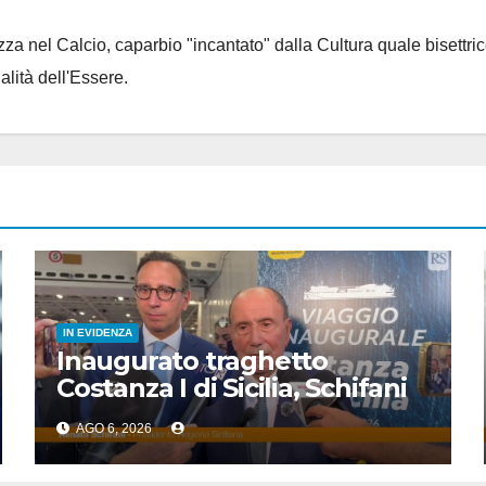
za nel Calcio, caparbio "incantato" dalla Cultura quale bisettrice
alità dell'Essere.
IN EVIDENZA
Inaugurato traghetto
Costanza I di Sicilia, Schifani
“Mantenuto impegni presi”
AGO 6, 2026