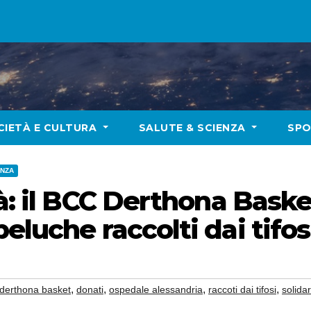
CIETÀ E CULTURA
SALUTE & SCIENZA
SP
ENZA
tà: il BCC Derthona Bask
eluche raccolti dai tifos
,
,
,
,
derthona basket
donati
ospedale alessandria
raccoti dai tifosi
solidar