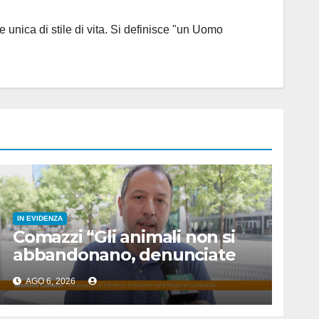
 unica di stile di vita. Si definisce "un Uomo
IN EVIDENZA
Comazzi “Gli animali non si
abbandonano, denunciate
chi lo fa”
AGO 6, 2026