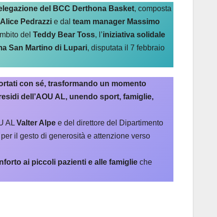
a delegazione del BCC Derthona Basket
, composta
Alice Pedrazzi
e dal
team manager Massimo
ambito del
Teddy Bear Toss
, l’
iniziativa solidale
ma San Martino di Lupari
, disputata il 7 febbraio
e portati con sé, trasformando un momento
 presidi dell’AOU AL, unendo sport, famiglie,
OU AL
Valter Alpe
e del direttore del Dipartimento
er il gesto di generosità e attenzione verso
orto ai piccoli pazienti e alle famiglie
che