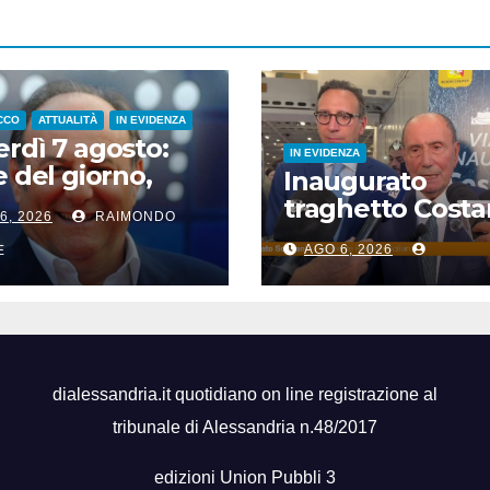
CCO
ATTUALITÀ
IN EVIDENZA
rdì 7 agosto:
IN EVIDENZA
e del giorno,
Inaugurato
i del giorno, nati
traghetto Costa
6, 2026
RAIMONDO
si, accadde
di Sicilia, Schifan
i
AGO 6, 2026
E
“Mantenuto
impegni presi”
dialessandria.it quotidiano on line registrazione al
tribunale di Alessandria n.48/2017
edizioni Union Pubbli 3