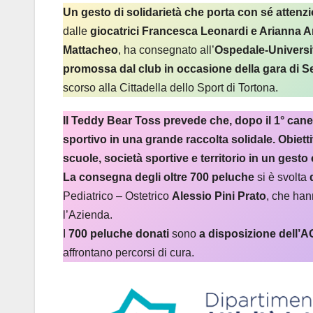
Un gesto di solidarietà che porta con sé atten
dalle
giocatrici Francesca Leonardi e Arianna 
Mattacheo
, ha consegnato all’
Ospedale-Universit
promossa dal club in occasione della gara di 
scorso alla Cittadella dello Sport di Tortona.
Il Teddy Bear Toss prevede che, dopo il 1° cane
sportivo in una grande raccolta solidale. Obietti
scuole, società sportive e territorio in un gesto
La consegna degli oltre 700 peluche
si è svolta
Pediatrico – Ostetrico
Alessio Pini Prato
, che han
l’Azienda.
I
700 peluche donati
sono
a disposizione dell’
affrontano percorsi di cura.