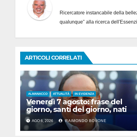
Ricercatore instancabile della bellez
qualunque" alla ricerca dell'Essenzi
ARTICOLI CORRELATI
ALMANACCO
ATTUALITÀ
IN EVIDENZA
Venerdì 7 agosto: frase del
giorno, santi del giorno, nati
famosi, accadde oggi
AGO 6, 2026
RAIMONDO BOVONE