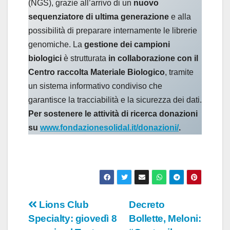
(NGS), grazie all’arrivo di un
nuovo
sequenziatore di ultima generazione
e alla
possibilità di preparare internamente le librerie
genomiche. La
gestione dei campioni
biologici
è strutturata
in collaborazione con il
Centro raccolta Materiale Biologico
, tramite
un sistema informativo condiviso che
garantisce la tracciabilità e la sicurezza dei dati.
Per sostenere le attività di ricerca donazioni
su
www.fondazionesolidal.it/donazioni/
.
Navigazione
Lions Club
Decreto
Specialty: giovedì 8
Bollette, Meloni:
articoli