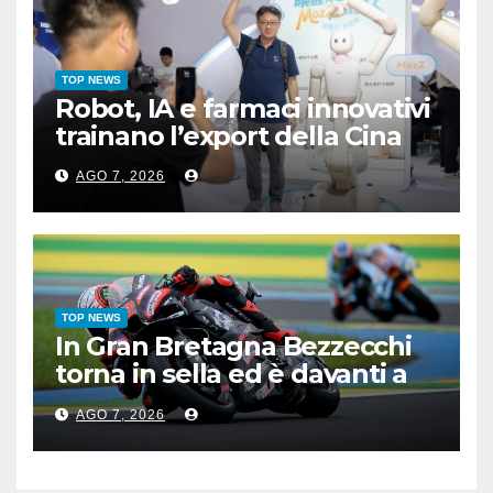
TOP NEWS
Robot, IA e farmaci innovativi
trainano l’export della Cina
AGO 7, 2026
TOP NEWS
In Gran Bretagna Bezzecchi
torna in sella ed è davanti a
tutti nelle Practice
AGO 7, 2026