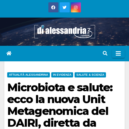
Skip
to
content
ATTUALITÀ ALESSANDRINA
IN EVIDENZA
SALUTE & SCIENZA
Microbiota e salute:
ecco la nuova Unit
Metagenomica del
DAIRI, diretta da