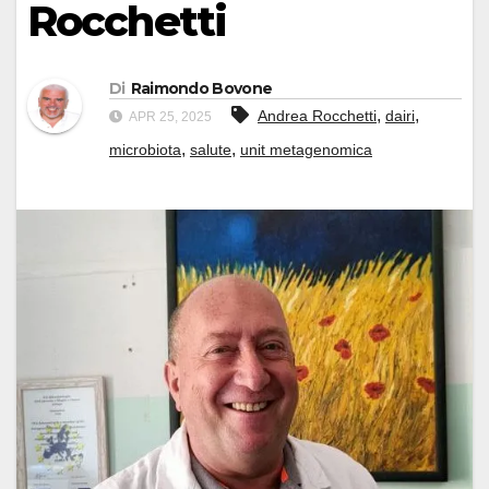
Rocchetti
Di
Raimondo Bovone
,
,
Andrea Rocchetti
dairi
APR 25, 2025
,
,
microbiota
salute
unit metagenomica