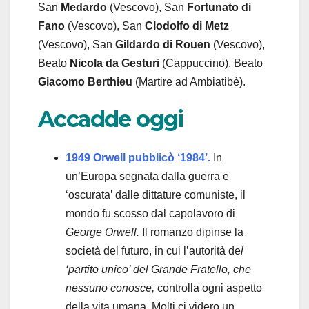
San
Medardo
(Vescovo), San
Fortunato
di
Fano
(Vescovo), San
Clodolfo
di Metz
(Vescovo), San
Gildardo
di Rouen
(Vescovo),
Beato
Nicola da Gesturi
(Cappuccino), Beato
Giacomo Berthieu
(Martire ad Ambiatibè).
Accadde oggi
1949 Orwell pubblicò ‘1984’.
In
un’Europa segnata dalla guerra e
‘oscurata’ dalle dittature comuniste, il
mondo fu scosso dal capolavoro di
George Orwell.
Il romanzo dipinse la
società del futuro, in cui l’autorità de
l
‘partito unico’ del Grande Fratello, che
nessuno conosce,
controlla ogni aspetto
della vita umana. Molti ci videro un