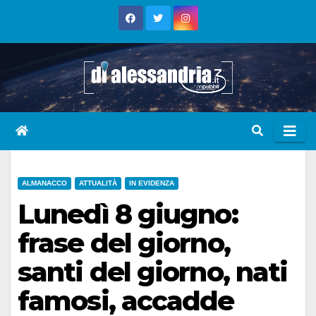
Skip
to
content
ALMANACCO
ATTUALITÀ
IN EVIDENZA
Lunedì 8 giugno:
frase del giorno,
santi del giorno, nati
famosi, accadde