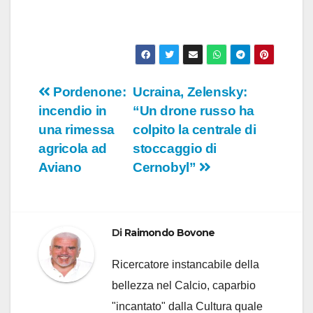
Navigazione
Pordenone:
Ucraina, Zelensky:
incendio in
“Un drone russo ha
articoli
una rimessa
colpito la centrale di
agricola ad
stoccaggio di
Aviano
Cernobyl”
Di
Raimondo Bovone
Ricercatore instancabile della
bellezza nel Calcio, caparbio
"incantato" dalla Cultura quale