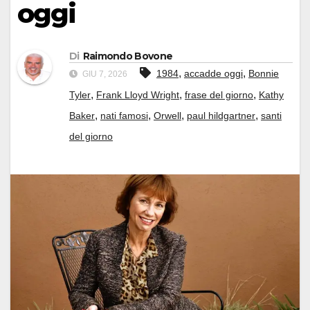
oggi
Di
Raimondo Bovone
,
,
1984
accadde oggi
Bonnie
GIU 7, 2026
,
,
,
Tyler
Frank Lloyd Wright
frase del giorno
Kathy
,
,
,
,
Baker
nati famosi
Orwell
paul hildgartner
santi
del giorno