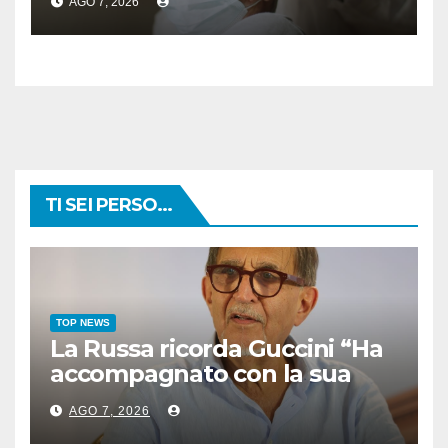
AGO 7, 2026
TI SEI PERSO...
TOP NEWS
La Russa ricorda Guccini “Ha
accompagnato con la sua
musica intere generazioni”
AGO 7, 2026