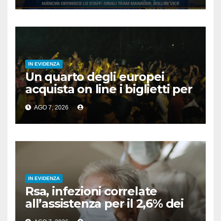
IN EVIDENZA
Un quarto degli europei
acquista on line i biglietti per
gli spettacoli
AGO 7, 2026
IN EVIDENZA
Rsa, infezioni correlate
all’assistenza per il 2,6% dei
residenti