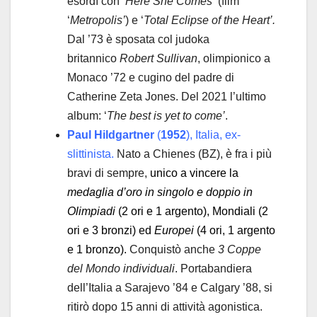
esordì con ‘
Here She Comes’
(film
‘
Metropolis’
) e ‘
Total Eclipse of the Heart’.
Dal ’73 è sposata col judoka
britannico
Robert Sullivan
, olimpionico a
Monaco ’72 e cugino del padre di
Catherine Zeta Jones. Del 2021 l’ultimo
album: ‘
The best is yet to come’
.
Paul Hildgartner
(
1952
), Italia, ex-
slittinista.
Nato a Chienes (BZ), è fra i più
bravi di sempre,
unico a vincere la
medaglia d’oro in singolo e doppio in
Olimpiadi
(2 ori e 1 argento), Mondiali (2
ori e 3 bronzi) ed
Europei
(4 ori, 1 argento
e 1 bronzo).
Conquistò anche
3 Coppe
del Mondo individuali
. Portabandiera
dell’Italia a Sarajevo ’84 e Calgary ’88, si
ritirò dopo 15 anni di attività agonistica.