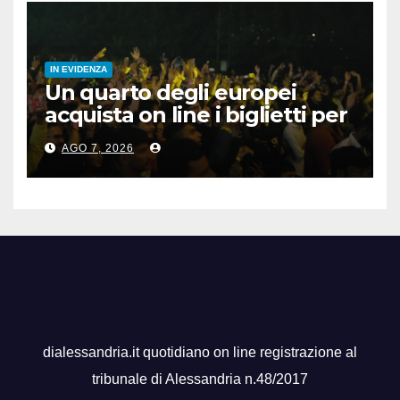
IN EVIDENZA
Un quarto degli europei
acquista on line i biglietti per
gli spettacoli
AGO 7, 2026
dialessandria.it quotidiano on line registrazione al
tribunale di Alessandria n.48/2017