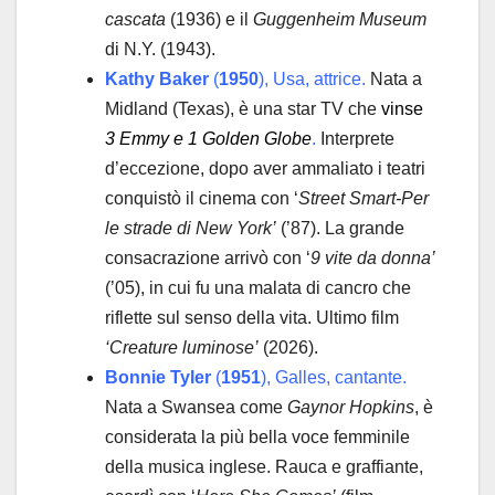
cascata
(1936) e il
Guggenheim Museum
di N.Y. (1943).
Kathy Baker
(
1950
), Usa, attrice.
Nata a
Midland (Texas), è una star TV che
vinse
3 Emmy e 1 Golden Globe
.
Interprete
d’eccezione, dopo aver ammaliato i teatri
conquistò il cinema con ‘
Street Smart-Per
le strade di New York’
(’87). La grande
consacrazione arrivò con ‘
9 vite da donna’
(’05), in cui fu una malata di cancro che
riflette sul senso della vita. Ultimo film
‘Creature luminose’
(2026).
Bonnie Tyler
(
1951
), Galles, cantante.
Nata a Swansea come
Gaynor Hopkins
, è
considerata la più bella voce femminile
della musica inglese. Rauca e graffiante,