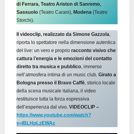
di Ferrara, Teatro Ariston di Sanremo,
Sassuolo
(Teatro Carani),
Modena
(Teatro
Storchi).
Il videoclip, realizzato da Simone Gazzola
,
riporta lo spettatore nella dimensione autentica
del live: un vero e proprio
racconto visivo che
cattura l’energia e le emozioni del contatto
diretto tra musica e pubblico
, immerso
nell’atmosfera intima di un music club.
Girato a
Bologna presso il Bravo Caffè
, storico locale
della scena musicale italiana, il video
restituisce tutta la forza espressiva
dell’esperienza dal vivo.
VIDEOCLIP –
https://www.youtube.com/watch?
v=IBLHpLzEWAc