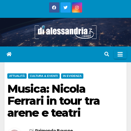
Skip
to
content
ATTUALITÀ
CULTURA & EVENTI
IN EVIDENZA
Musica: Nicola
Ferrari in tour tra
arene e teatri
Di
Raimondo Bovone