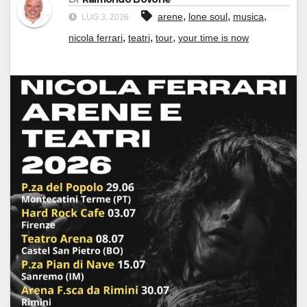
,
,
,
arene
lone soul
musica
LUG 3, 2026
,
,
,
nicola ferrari
teatri
tour
your time is now