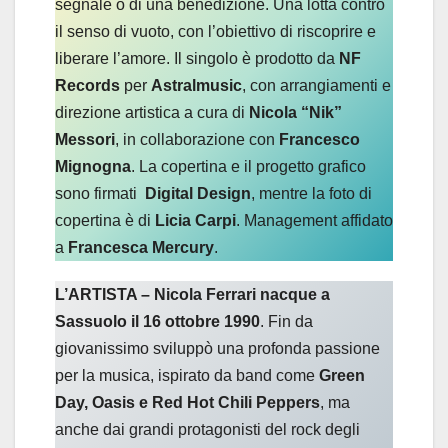
segnale o di una benedizione. Una lotta contro
il senso di vuoto, con l’obiettivo di riscoprire e
liberare l’amore. Il singolo è prodotto da
NF
Records
per
Astralmusic
, con arrangiamenti e
direzione artistica a cura di
Nicola “Nik”
Messori
, in collaborazione con
Francesco
Mignogna
. La copertina e il progetto grafico
sono firmati
Digital Design
, mentre la foto di
copertina è di
Licia Carpi
. Management affidato
a
Francesca Mercury
.
L’ARTISTA – Nicola Ferrari nacque a
Sassuolo il 16 ottobre 1990
. Fin da
giovanissimo sviluppò una profonda passione
per la musica, ispirato da band come
Green
Day, Oasis e Red Hot Chili Peppers
, ma
anche dai grandi protagonisti del rock degli