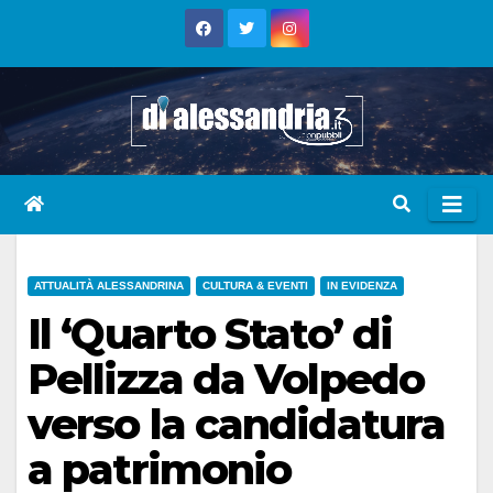
Skip
to
content
ATTUALITÀ ALESSANDRINA
CULTURA & EVENTI
IN EVIDENZA
Il ‘Quarto Stato’ di
Pellizza da Volpedo
verso la candidatura
a patrimonio