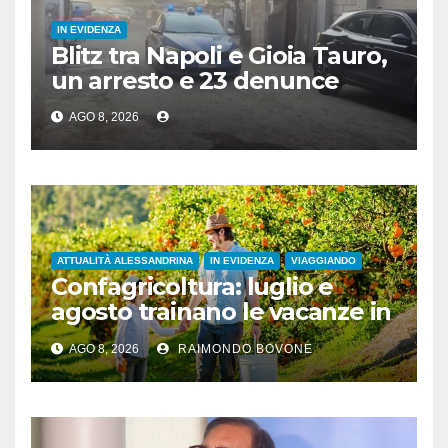
IN EVIDENZA
Blitz tra Napoli e Gioia Tauro,
un arresto e 23 denunce
AGO 8, 2026
ATTUALITÀ ALESSANDRINA
IN EVIDENZA
VIAGGIANDO
Confagricoltura: luglio e
agosto trainano le vacanze in
campagna, settembre
AGO 8, 2026
RAIMONDO BOVONE
promette bene