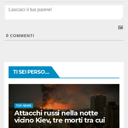
0
COMMENTI
TI SEI PERSO...
TOP NEWS
Attacchi russi nella notte
vicino Kiev, tre morti tra cui
un bambino