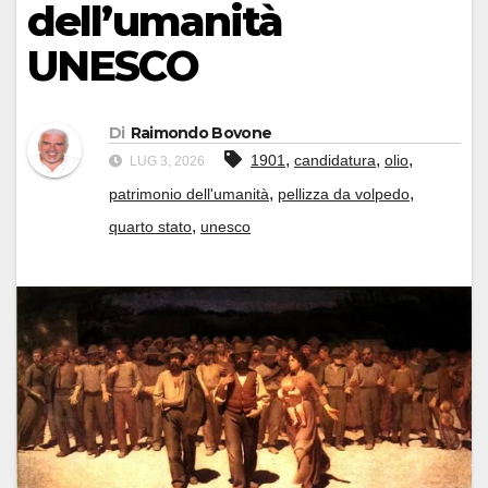
dell’umanità
UNESCO
Di
Raimondo Bovone
,
,
,
1901
candidatura
olio
LUG 3, 2026
,
,
patrimonio dell'umanità
pellizza da volpedo
,
quarto stato
unesco