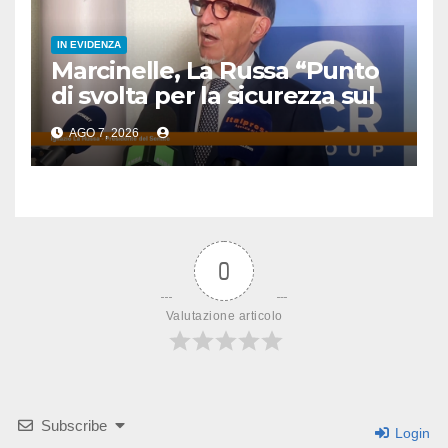
IN EVIDENZA
Marcinelle, La Russa “Punto
di svolta per la sicurezza sul
lavoro”
AGO 7, 2026
0
Valutazione articolo
Subscribe
Login