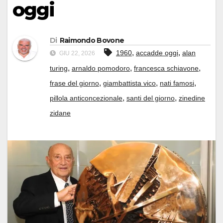
oggi
Di
Raimondo Bovone
,
,
1960
accadde oggi
alan
GIU 22, 2026
,
,
,
turing
arnaldo pomodoro
francesca schiavone
,
,
,
frase del giorno
giambattista vico
nati famosi
,
,
pillola anticoncezionale
santi del giorno
zinedine
zidane