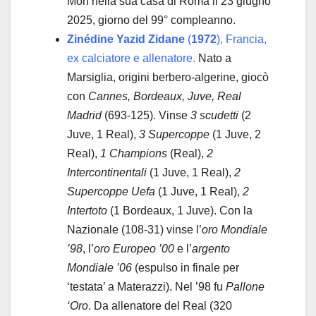
Morì nella sua casa di Roma il 23 giugno
2025, giorno del 99° compleanno.
Zinédine Yazid Zidane
(
1972
), Francia,
ex calciatore e allenatore.
Nato a
Marsiglia, origini berbero-algerine, giocò
con
Cannes, Bordeaux, Juve, Real
Madrid
(693-125). Vinse
3 scudetti
(2
Juve, 1 Real),
3 Supercoppe
(1 Juve, 2
Real),
1 Champions
(Real),
2
Intercontinentali
(1 Juve, 1 Real),
2
Supercoppe Uefa
(1 Juve, 1 Real),
2
Intertoto
(1 Bordeaux, 1 Juve). Con la
Nazionale (108-31) vinse l’
oro Mondiale
’98
, l’
oro Europeo ’00
e l’
argento
Mondiale ’06
(espulso in finale per
‘testata’ a Materazzi). Nel ’98 fu
Pallone
‘Oro
. Da allenatore del Real (320