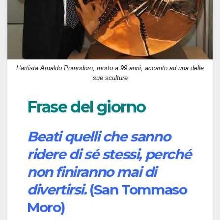
L'artista Arnaldo Pomodoro, morto a 99 anni, accanto ad una delle
sue sculture
Frase del giorno
Beati quelli che sanno
ridere di sé stessi, perché
non finiranno mai di
divertirsi.
(San Tommaso
Moro)