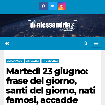
Skip
to
content
ALMANACCO
ATTUALITÀ
IN EVIDENZA
Martedì 23 giugno:
frase del giorno,
santi del giorno, nati
famosi, accadde