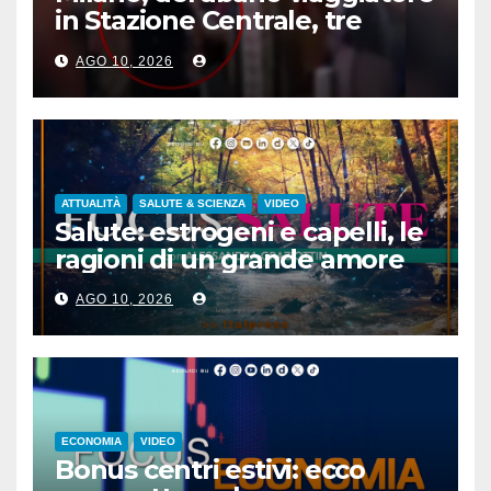
in Stazione Centrale, tre
arresti
AGO 10, 2026
ATTUALITÀ
SALUTE & SCIENZA
VIDEO
Salute: estrogeni e capelli, le
ragioni di un grande amore
AGO 10, 2026
ECONOMIA
VIDEO
Bonus centri estivi: ecco