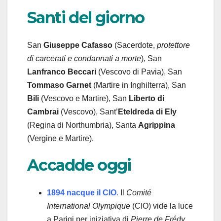
Santi del giorno
San
Giuseppe Cafasso
(Sacerdote,
protettore
di carcerati e condannati a morte
), San
Lanfranco Beccari
(Vescovo di Pavia), San
Tommaso Garnet
(Martire in Inghilterra), San
Bili
(Vescovo e Martire), San
Liberto di
Cambrai
(Vescovo), Sant’
Eteldreda di Ely
(Regina di Northumbria), Santa
Agrippina
(Vergine e Martire).
Accadde oggi
1894 nacque il CIO
.
Il
Comité
International Olympique
(CIO) vide la luce
a Parigi per iniziativa di
Pierre de Frédy,