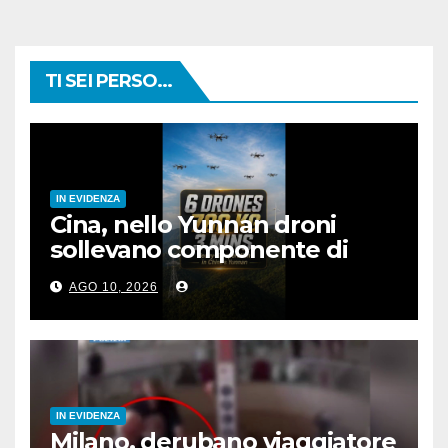
TI SEI PERSO...
IN EVIDENZA
Cina, nello Yunnan droni
sollevano componente di
rete elettrica da 780 kg
AGO 10, 2026
IN EVIDENZA
Milano, derubano viaggiatore