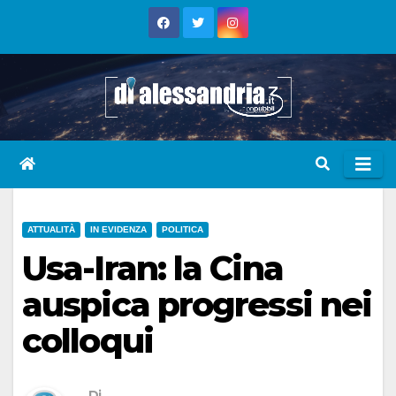
Skip
to
content
ATTUALITÀ
IN EVIDENZA
POLITICA
Usa-Iran: la Cina
auspica progressi nei
colloqui
Di