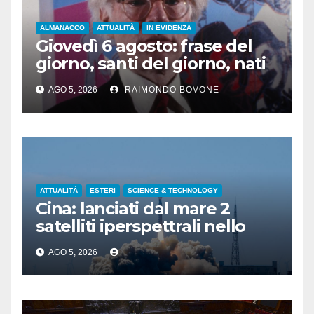
ALMANACCO
ATTUALITÀ
IN EVIDENZA
Giovedì 6 agosto: frase del
giorno, santi del giorno, nati
famosi, accadde oggi
AGO 5, 2026
RAIMONDO BOVONE
ATTUALITÀ
ESTERI
SCIENCE & TECHNOLOGY
Cina: lanciati dal mare 2
satelliti iperspettrali nello
Shandong
AGO 5, 2026