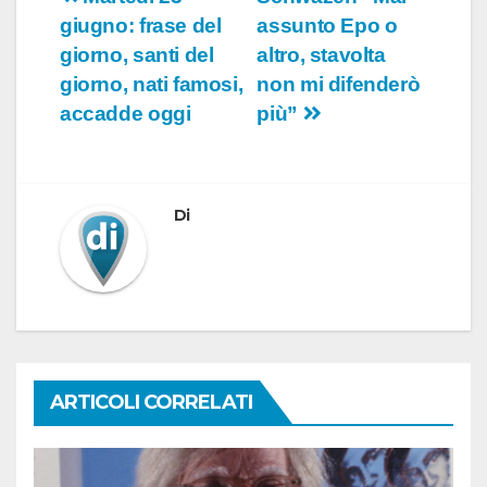
Navigazione
giugno: frase del
assunto Epo o
articoli
giorno, santi del
altro, stavolta
giorno, nati famosi,
non mi difenderò
accadde oggi
più”
Di
ARTICOLI CORRELATI