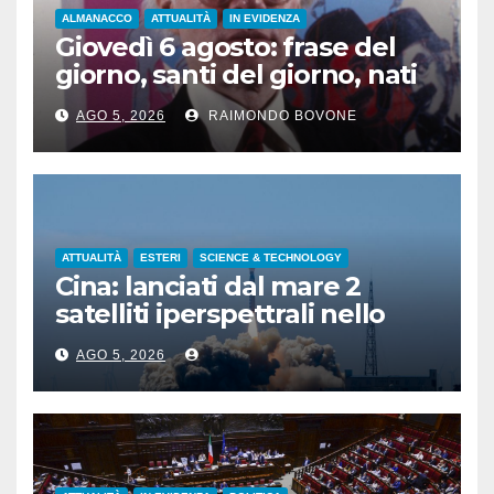
ALMANACCO
ATTUALITÀ
IN EVIDENZA
Giovedì 6 agosto: frase del
giorno, santi del giorno, nati
famosi, accadde oggi
AGO 5, 2026
RAIMONDO BOVONE
ATTUALITÀ
ESTERI
SCIENCE & TECHNOLOGY
Cina: lanciati dal mare 2
satelliti iperspettrali nello
Shandong
AGO 5, 2026