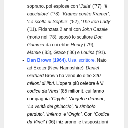
soprano, poi esplose con ‘
Julia’
(’77), ‘
Il
cacciatore’
(’78), ‘
Kramer contro Kramer’,
‘
La scelta di Sophie’
(’82), ‘
The Iron Lady’
(’11). Fidanzata 2 anni con
John Cazale
(morto nel ’78), sposò lo scultore
Don
Gummer
da cui ebbe
Henry
(’79),
Mamie
(’83),
Grace
(’86) e
Louisa
(’91).
Dan Brown
(
1964
), Usa, scrittore.
Nato
ad Exeter (New Hampshire),
Daniel
Gerhard
Brown
ha venduto oltre
220
milioni di libri
. L’opera più celebre è ‘
Il
codice da Vinci’
(85 milioni), cui fanno
compagnia ‘
Crypto’, ‘Angeli e demoni’,
‘La verità del ghiaccio’, ‘Il simbolo
perduto’, ‘Inferno’
e ‘
Origin’.
Con
‘Codice
da Vinci’
(’06) iniziarono le trasposizioni