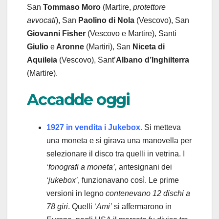
San
Tommaso Moro
(Martire,
protettore
avvocati
), San
Paolino
di Nola
(Vescovo), San
Giovanni Fisher
(Vescovo e Martire), Santi
Giulio
e
Aronne
(Martiri), San
Niceta di
Aquileia
(Vescovo), Sant’
Albano
d’Inghilterra
(Martire).
Accadde oggi
1927 in vendita i Jukebox
.
Si metteva
una moneta e si girava una manovella per
selezionare il disco tra quelli in vetrina. I
‘
fonografi a moneta’,
antesignani dei
‘
jukebox’
, funzionavano così. Le prime
versioni in legno
contenevano 12 dischi a
78 giri
. Quelli ‘
Ami’
si affermarono in