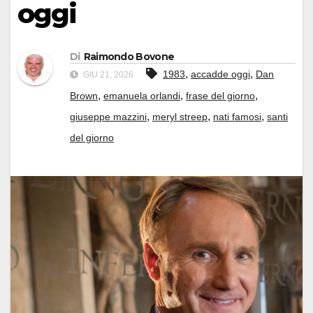
oggi
Di
Raimondo Bovone
,
,
1983
accadde oggi
Dan
GIU 21, 2026
,
,
,
Brown
emanuela orlandi
frase del giorno
,
,
,
giuseppe mazzini
meryl streep
nati famosi
santi
del giorno