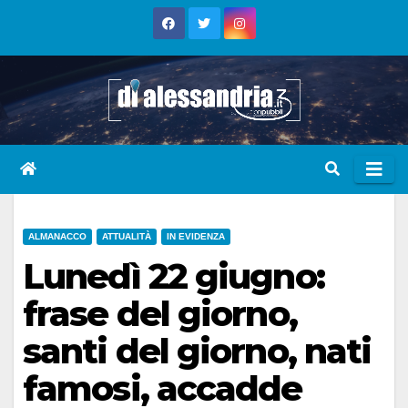
Skip
to
content
ALMANACCO
ATTUALITÀ
IN EVIDENZA
Lunedì 22 giugno:
frase del giorno,
santi del giorno, nati
famosi, accadde