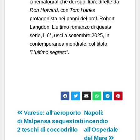
cinematografiche dei suoi libri, dirette da
Ron Howard,
con
Tom Hanks
protagonista nei panni del prof. Robert
Langdon. L’ultimo romanzo di questa
serie, il 6°, uscì a settembre 2025, in
contemporanea mondiale, col titolo
“L’ultimo segreto”
.
Navigazione
Varese: all’aeroporto
Napoli:
di Malpensa sequestrati
incendio
articoli
2 teschi di coccodrillo
all’Ospedale
del Mare