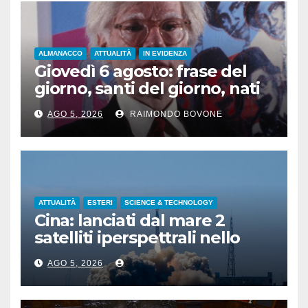
ALMANACCO
ATTUALITÀ
IN EVIDENZA
Giovedì 6 agosto: frase del
giorno, santi del giorno, nati
famosi, accadde oggi
AGO 5, 2026
RAIMONDO BOVONE
ATTUALITÀ
ESTERI
SCIENCE & TECHNOLOGY
Cina: lanciati dal mare 2
satelliti iperspettrali nello
Shandong
AGO 5, 2026