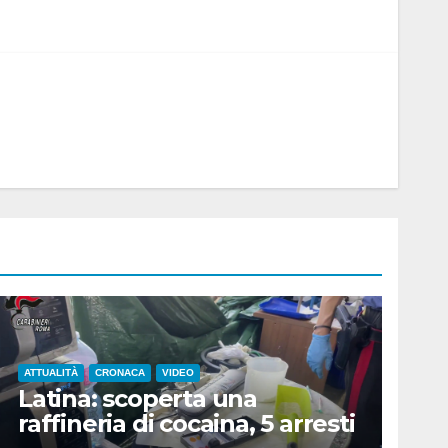
ATTUALITÀ
CRONACA
VIDEO
Latina: scoperta una
raffineria di cocaina, 5 arresti