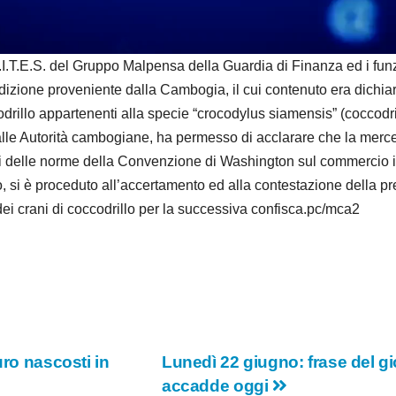
d
e
.E.S. del Gruppo Malpensa della Guardia di Finanza ed i funz
edizione proveniente dalla Cambogia, il cui contenuto era dichia
o
odrillo appartenenti alla specie “crocodylus siamensis” (coccodr
 dalle Autorità cambogiane, ha permesso di acclarare che la mer
ni delle norme della Convenzione di Washington sul commercio in
, si è proceduto all’accertamento ed alla contestazione della pre
ei crani di coccodrillo per la successiva confisca.pc/mca2
uro nascosti in
Lunedì 22 giugno: frase del gio
accadde oggi