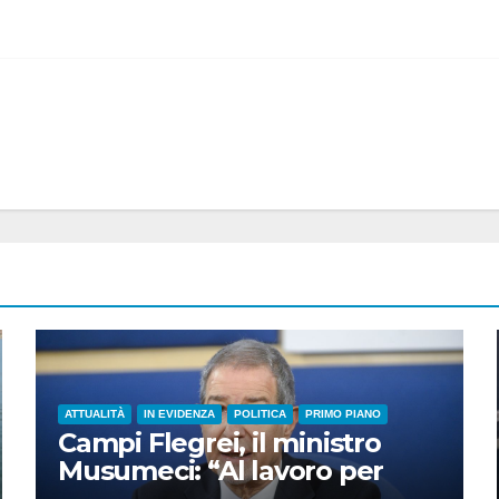
ATTUALITÀ
IN EVIDENZA
POLITICA
PRIMO PIANO
Campi Flegrei, il ministro
Musumeci: “Al lavoro per
ridurre l’esposizione al