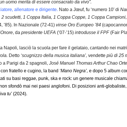
un uomo merita di essere consacrato da vivo”.
ciatore, allenatore e dirigente.
Nato a Jœuf, fu ‘numero 10’ di
Nan
,
2 scudetti, 1 Coppa Italia, 1 Coppa Coppe, 1 Coppa Campioni
4, ’85). In Nazionale (72-41)
vinse Oro Europeo ’84
(capocannon
d’Onore
, da
presidente UEFA
(’07-’15)
introdusse il FPF
(Fair Pl
 Napoli, lasciò la scuola per fare il gelataio, cantando nei mat
ola.
Detto
‘scugnizzo della musica italiana’,
vendette
più di 25 m
 a Parigi da 2 spagnoli,
José Manuel Thomas Arthur Chao Ort
 con fratello e cugino, la band
‘Mano Negra’,
e dopo 5 album com
tati su basi reggae, punk, ska e rock: un genere musicale chia
on sfondò mai nei paesi anglofoni. Di posizioni anti-globaliste, 
iva tu’
(2024).