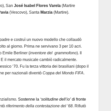
ro), San
José Isabel Flores Varela
(Martire
Pavia
(Vescovo), Santa
Marzia
(Martire).
 padre e costruì un nuovo modello che collaudò
olto al giorno. Prima ne servivano 3 per 10 acri.
o Emile Berliner (
inventore del
grammofono
). Il
. E il mercato musicale cambiò radicalmente.
ssico ‘70. Fu la terza vittoria dei brasiliani (dopo il
ne per nazionali diventò
Coppa del Mondo FIFA
.
nzialismo.
Sostenne la
‘solitudine dell’io’
di fronte
entò
riferimento della contestazione del ’68
. Rifiutò