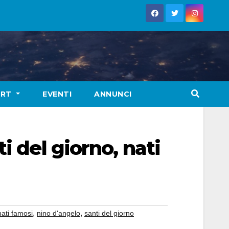
ORT
EVENTI
ANNUNCI
i del giorno, nati
,
,
nati famosi
nino d'angelo
santi del giorno