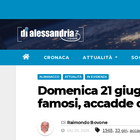
Skip
to
content
CRONACA
ATTUALITÀ
SO
ALMANACCO
ATTUALITÀ
IN EVIDENZA
Domenica 21 giugno
famosi, accadde 
Di
Raimondo Bovone
,
,
1948
33 giri
acca
GIU 20, 2026