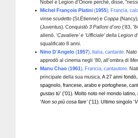
Nobel e Legion d’Onore perché, disse, “
ness
Michel François Platini
(
1955
), Francia, cal
vinse
scudetto
(St.Étienne) e
Coppa
(Nancy)
(Juventus). Conquistò
3 Palloni d’oro
(’83, ’8
allenò.
‘Cavaliere’ e ‘Ufficiale’ della Legion 
squalificato 8 anni.
Nino D’Angelo
(
1957
), Italia, cantante.
Nato a
approdò al cinema negli ’80, all’ombra di
Mer
Manu Chao
(
1961
), Francia, cantautore.
Nato
principale della sua musica.
A 27 anni fondò,
spagnolo, francese, arabo e portoghese, can
gustas tú’
(’01).
Molto noto nel mondo latino, n
‘
Non so più cosa fare’
(’11). Ultimo singolo ‘
V