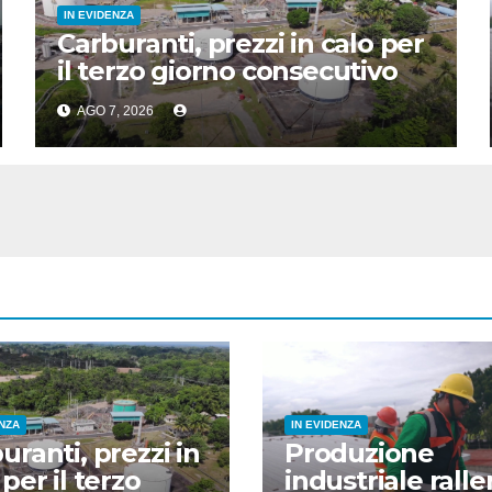
IN EVIDENZA
Carburanti, prezzi in calo per
il terzo giorno consecutivo
AGO 7, 2026
ENZA
IN EVIDENZA
uranti, prezzi in
Produzione
 per il terzo
industriale ralle