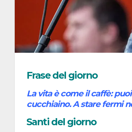
Frase del giorno
La vita è come il caffè: puo
cucchiaino. A stare fermi 
Santi del giorno