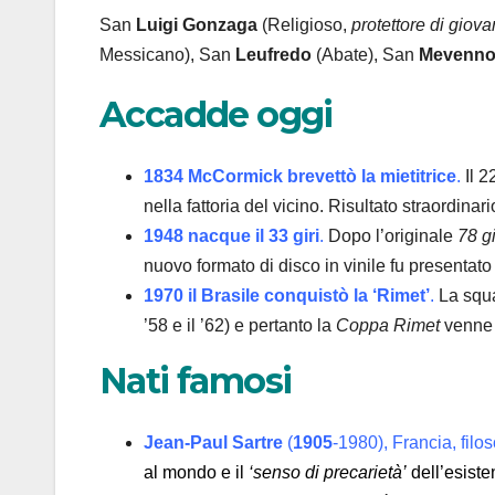
San
Luigi Gonzaga
(Religioso,
protettore di giovan
Messicano), San
Leufredo
(Abate), San
Mevenn
Accadde oggi
1834 McCormick brevettò la mietitrice
.
Il 2
nella fattoria del vicino. Risultato straordin
1948 nacque il 33 giri
.
Dopo l’originale
78 gi
nuovo formato di disco in vinile fu presentato 
1970 il Brasile conquistò la ‘Rimet’
.
La squad
’58 e il ’62) e pertanto la
Coppa Rimet
venne 
Nati famosi
Jean-Paul Sartre
(
1905
-1980), Francia, filo
al mondo e il
‘senso di precarietà’
dell’esist