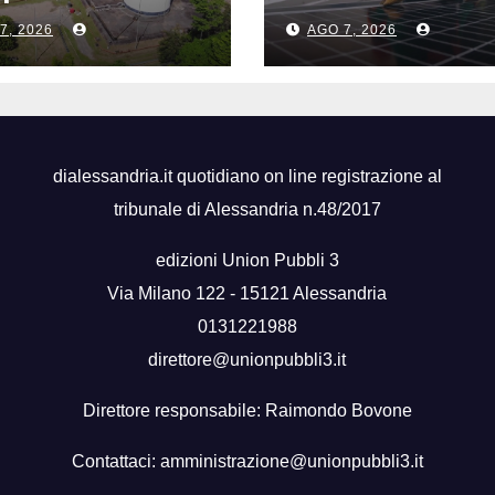
no consecutivo
a giugno ma il
7, 2026
AGO 7, 2026
trimestre resta
positivo
dialessandria.it quotidiano on line registrazione al
tribunale di Alessandria n.48/2017
edizioni Union Pubbli 3
Via Milano 122 - 15121 Alessandria
0131221988
direttore@unionpubbli3.it
Direttore responsabile: Raimondo Bovone
Contattaci:
amministrazione@unionpubbli3.it