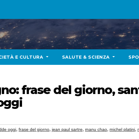
CIETÀ E CULTURA
SALUTE & SCIENZA
SP
: frase del giorno, sant
oggi
,
,
,
,
,
dde oggi
frase del giorno
jean paul sartre
manu chao
michel platini