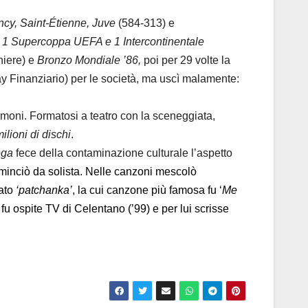
cy, Saint-Étienne, Juve
(584-313) e
, 1 Supercoppa UEFA e 1 Intercontinentale
iere) e
Bronzo Mondiale ’86,
poi per 29 volte la
ay Finanziario) per le società, ma uscì malamente:
rimoni. Formatosi a teatro con la sceneggiata,
ilioni di dischi
.
ega
fece della contaminazione culturale l’aspetto
inciò da solista. Nelle canzoni mescolò
mato
‘patchanka’
, la cui canzone più famosa fu ‘
Me
fu ospite TV di Celentano (’99) e per lui scrisse