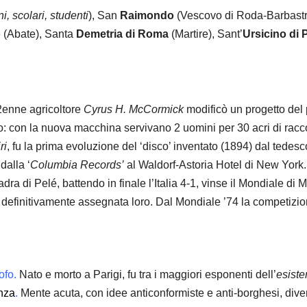
i, scolari, studenti
), San
Raimondo
(Vescovo di Roda-Barbast
o
(Abate), Santa
Demetria
di Roma
(Martire), Sant’
Ursicino
di 
2enne agricoltore
Cyrus H. McCormick
modificò un progetto del
ario: con la nuova macchina servivano 2 uomini per 30 acri di racc
ri
, fu la prima evoluzione del ‘disco’ inventato (1894) dal tedesc
dalla ‘
Columbia Records’
al Waldorf-Astoria Hotel di New York
ra di Pelé, battendo in finale l’Italia 4-1, vinse il Mondiale di Me
definitivamente assegnata loro. Dal Mondiale ’74 la competizio
sofo.
Nato e morto a Parigi, fu tra i maggiori esponenti dell’
esiste
enza
.
Mente acuta, con idee anticonformiste e anti-borghesi, div