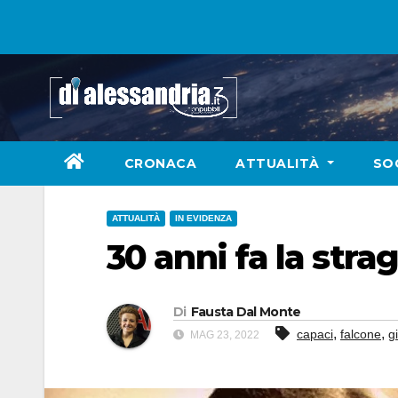
Skip
to
content
CRONACA
ATTUALITÀ
SO
ATTUALITÀ
IN EVIDENZA
30 anni fa la stra
Di
Fausta Dal Monte
,
,
capaci
falcone
g
MAG 23, 2022