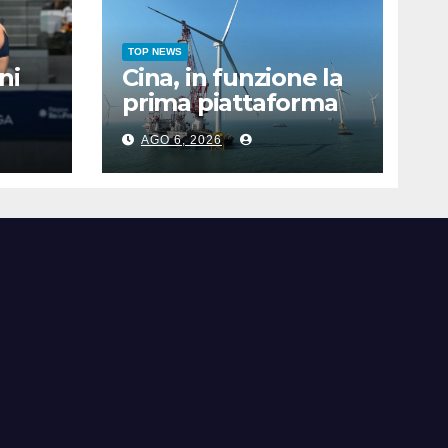
TOP NEWS
ni
Cina, in funzione la
prima piattaforma
a nel
eolica galleggiante
AGO 6, 2026
i
da 16 MW