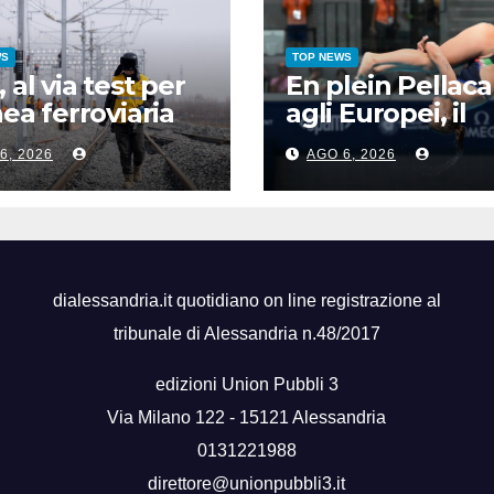
WS
TOP NEWS
, al via test per
En plein Pellaca
inea ferroviaria
agli Europei, il
lta velocità in
quinto oro arriv
6, 2026
AGO 6, 2026
a permafrost
sincro con Pizzin
dialessandria.it quotidiano on line registrazione al
tribunale di Alessandria n.48/2017
edizioni Union Pubbli 3
Via Milano 122 - 15121 Alessandria
0131221988
direttore@unionpubbli3.it