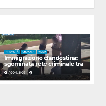
ATTUALITÀ
CRONACA
VIDEO
Immigrazione clandestina:
sgominata rete criminale tra
Algeria, Italia e Francia
AGO 6, 2026