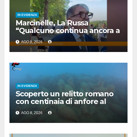
IN EVIDENZA
Marcinelle, La Russa
“Qualcuno continua ancora a
voltare le spalle”
AGO 8, 2026
IN EVIDENZA
Scoperto un relitto romano
con centinaia di anfore al
largo di Mazara del Vallo
AGO 8, 2026