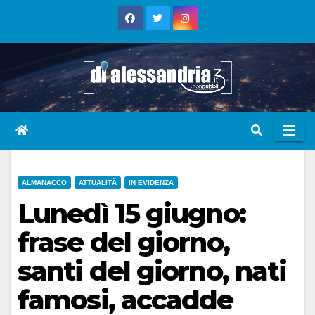
Skip
to
content
ALMANACCO
ATTUALITÀ
IN EVIDENZA
Lunedì 15 giugno:
frase del giorno,
santi del giorno, nati
famosi, accadde