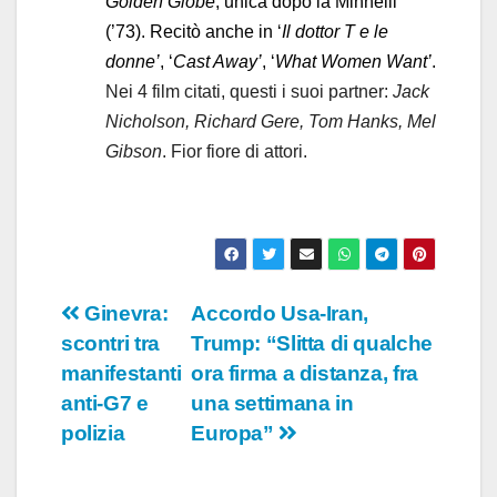
Golden Globe
, unica dopo la Minnelli
(’73). Recitò anche in ‘
Il dottor T e le
donne’
, ‘
Cast Away’
, ‘
What Women Want’
.
Nei 4 film citati, questi i suoi partner:
Jack
Nicholson, Richard Gere, Tom Hanks, Mel
Gibson
. Fior fiore di attori.
Navigazione
Ginevra:
Accordo Usa-Iran,
scontri tra
Trump: “Slitta di qualche
articoli
manifestanti
ora firma a distanza, fra
anti-G7 e
una settimana in
polizia
Europa”