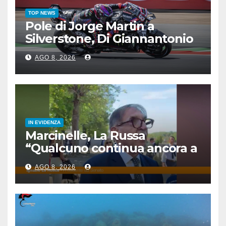
TOP NEWS
Pole di Jorge Martin a
Silverstone, Di Giannantonio
4°, Bezzecchi 5°
AGO 8, 2026
IN EVIDENZA
Marcinelle, La Russa
“Qualcuno continua ancora a
voltare le spalle”
AGO 8, 2026