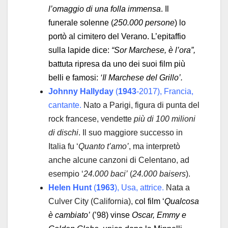
l’omaggio di una folla immensa
. Il
funerale solenne (
250.000 persone
) lo
portò al cimitero del Verano. L’epitaffio
sulla lapide dice:
“Sor Marchese, è l’ora”,
battuta ripresa da uno dei suoi film più
belli e famosi:
‘Il Marchese del Grillo’.
Johnny Hallyday
(
1943
-2017), Francia,
cantante.
Nato a Parigi, figura di punta del
rock francese, vendette
più di 100 milioni
di dischi
. Il suo maggiore successo in
Italia fu ‘
Quanto t’amo’
, ma interpretò
anche alcune canzoni di Celentano, ad
esempio ‘
24.000 baci’
(
24.000 baisers
).
Helen Hunt
(
1963
), Usa, attrice.
Nata a
Culver City (California),
col film ‘
Qualcosa
è cambiato’
(’98) vinse
Oscar, Emmy e