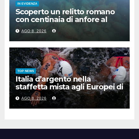
IN EVIDENZA
Scoperto un relitto romano
con centinaia di anfore al
largo di Mazara del Vallo
AGO 8, 2026
TOP NEWS
Italia d’argento nella
staffetta mista agli Europei di
nuoto di fondo
AGO 8, 2026