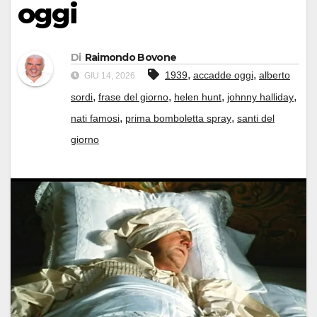
oggi
Di
Raimondo Bovone
,
,
1939
accadde oggi
alberto
GIU 14, 2026
,
,
,
,
sordi
frase del giorno
helen hunt
johnny halliday
,
,
nati famosi
prima bomboletta spray
santi del
giorno