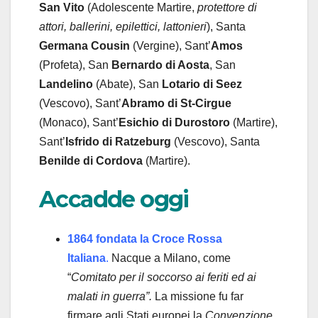
San Vito
(Adolescente Martire,
protettore di
attori, ballerini, epilettici, lattonieri
), Santa
Germana Cousin
(Vergine), Sant’
Amos
(Profeta), San
Bernardo di Aosta
, San
Landelino
(Abate), San
Lotario di Seez
(Vescovo), Sant’
Abramo di St-Cirgue
(Monaco), Sant’
Esichio di Durostoro
(Martire),
Sant’
Isfrido di Ratzeburg
(Vescovo), Santa
Benilde di Cordova
(Martire).
Accadde oggi
1864 fondata la Croce Rossa
Italiana
.
Nacque a Milano, come
“
Comitato per il soccorso ai feriti ed ai
malati in guerra”.
La missione fu far
firmare agli Stati europei la
Convenzione