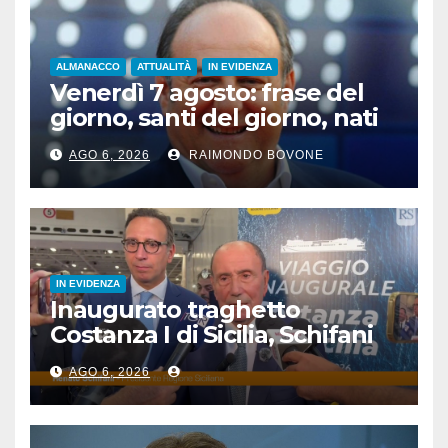
ALMANACCO
ATTUALITÀ
IN EVIDENZA
Venerdì 7 agosto: frase del
giorno, santi del giorno, nati
famosi, accadde oggi
AGO 6, 2026
RAIMONDO BOVONE
IN EVIDENZA
Inaugurato traghetto
Costanza I di Sicilia, Schifani
“Mantenuto impegni presi”
AGO 6, 2026