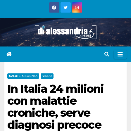
Skip
to
content
SALUTE & SCIENZA
VIDEO
In Italia 24 milioni
con malattie
croniche, serve
diagnosi precoce