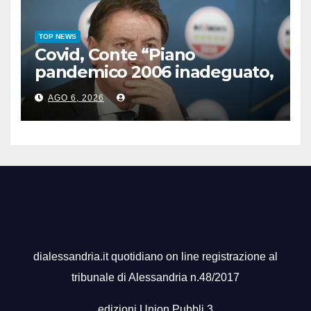
TOP NEWS
Covid, Conte “Piano
pandemico 2006 inadeguato,
virus senza precedenti”
AGO 6, 2026
dialessandria.it quotidiano on line registrazione al
tribunale di Alessandria n.48/2017
edizioni Union Pubbli 3