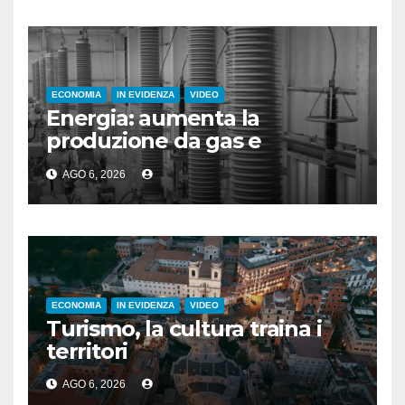
ECONOMIA
IN EVIDENZA
VIDEO
Energia: aumenta la
produzione da gas e
fotovoltaico
AGO 6, 2026
ECONOMIA
IN EVIDENZA
VIDEO
Turismo, la cultura traina i
territori
AGO 6, 2026