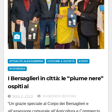
ATTUALITÀ ALESSANDRINA
COSTUME & SOCIETÀ
EVENTI
IN EVIDENZA
I Bersaglieri in città: le “piume nere”
ospiti al
Mercato Coperto di Campagna
MAG 4, 2023
RAIMONDO BOVONE
Amica
“Un grazie speciale al Corpo dei Bersaglieri e
all’assessore comunale all’Agricoltura e Commercio,