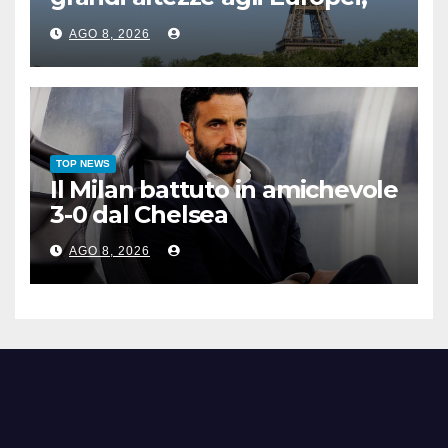
bis azzurro dopo Cosetti
AGO 8, 2026
TOP NEWS
Il Milan battuto in amichevole
3-0 dal Chelsea
AGO 8, 2026