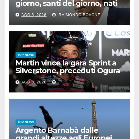
giorno, santi del giorno, nati
famosi, accadde oggi
AGO 8, 2026
RAIMONDO BOVONE
TOP NEWS
Martin vince la gara Sprint a
Silverstone, preceduti Ogura
e Bezzecchi
AGO 8, 2026
TOP NEWS
Argento Barnabà dalle
grandi altezze agli Europei,