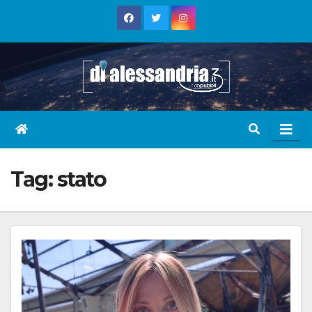
Skip
to
content
Tag:
stato