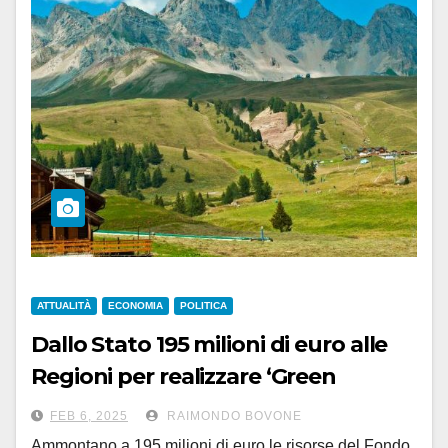
ATTUALITÀ
ECONOMIA
POLITICA
Dallo Stato 195 milioni di euro alle
Regioni per realizzare ‘Green
community’
FEB 6, 2025
RAIMONDO BOVONE
Ammontano a 195 milioni di euro le risorse del Fondo