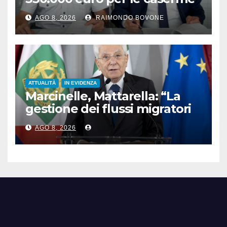
della Guardia di Finanza
AGO 8, 2026
RAIMONDO BOVONE
ATTUALITÀ
IN EVIDENZA
Marcinelle, Mattarella: “La
gestione dei flussi migratori
rispetti la dignità delle
AGO 8, 2026
persone”