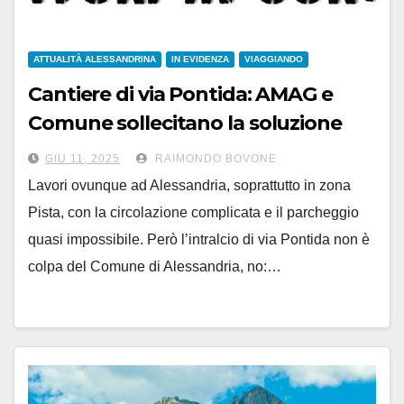
ATTUALITÀ ALESSANDRINA
IN EVIDENZA
VIAGGIANDO
Cantiere di via Pontida: AMAG e
Comune sollecitano la soluzione
del problema
GIU 11, 2025
RAIMONDO BOVONE
Lavori ovunque ad Alessandria, soprattutto in zona
Pista, con la circolazione complicata e il parcheggio
quasi impossibile. Però l’intralcio di via Pontida non è
colpa del Comune di Alessandria, no:…