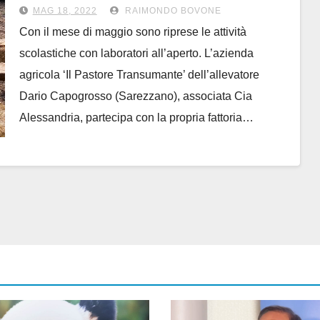
‘Fattoria didattica’
MAG 18, 2022
RAIMONDO BOVONE
Con il mese di maggio sono riprese le attività
scolastiche con laboratori all’aperto. L’azienda
agricola ‘Il Pastore Transumante’ dell’allevatore
Dario Capogrosso (Sarezzano), associata Cia
Alessandria, partecipa con la propria fattoria…