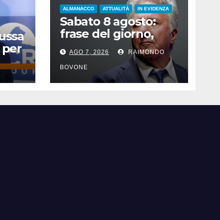
ALMANACCO
ATTUALITÀ
IN EVIDENZA
Sabato 8 agosto:
frase del giorno,
Russa
santi del giorno, nati
 per
AGO 7, 2026
RAIMONDO
famosi, accadde
oggi
BOVONE