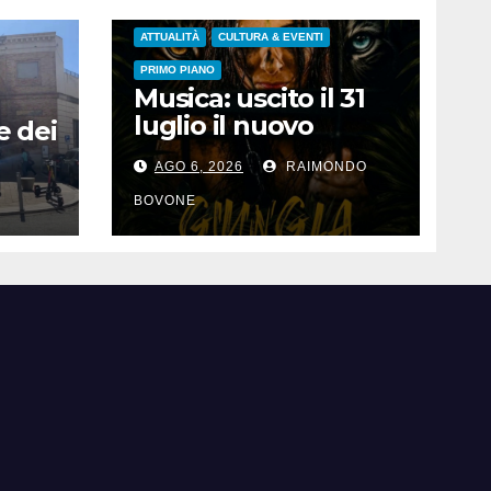
ATTUALITÀ
CULTURA & EVENTI
PRIMO PIANO
Musica: uscito il 31
luglio il nuovo
e dei
singolo di Nicoletta
AGO 6, 2026
RAIMONDO
Pedrini, ‘Giungla’
da
BOVONE
i