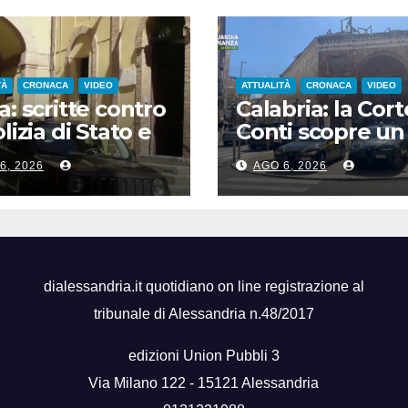
TÀ
CRONACA
VIDEO
ATTUALITÀ
CRONACA
VIDEO
a: scritte contro
Calabria: la Cort
lizia di Stato e
Conti scopre un
remier,
danno erariale 
6, 2026
AGO 6, 2026
unciato un
600.000 euro su
nne albanese
depuratori
dialessandria.it quotidiano on line registrazione al
tribunale di Alessandria n.48/2017
edizioni Union Pubbli 3
Via Milano 122 - 15121 Alessandria