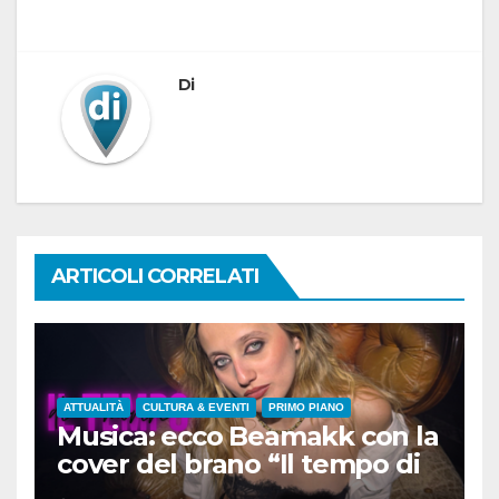
Di
ARTICOLI CORRELATI
ATTUALITÀ
CULTURA & EVENTI
PRIMO PIANO
Musica: ecco Beamakk con la
cover del brano “Il tempo di
morire” di Battisti