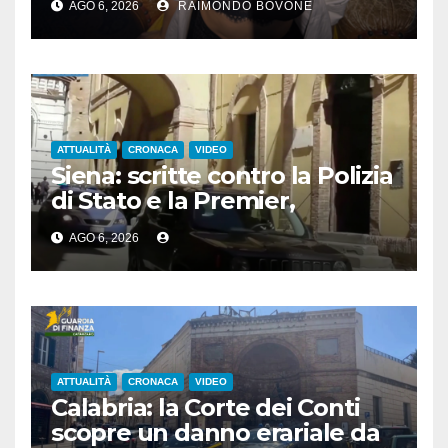
AGO 6, 2026
RAIMONDO BOVONE
ATTUALITÀ
CRONACA
VIDEO
Siena: scritte contro la Polizia
di Stato e la Premier,
denunciato un 24enne
AGO 6, 2026
albanese
ATTUALITÀ
CRONACA
VIDEO
Calabria: la Corte dei Conti
scopre un danno erariale da