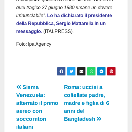
quel tragico 27 giugno 1980 rimane un dovere
irrinunciabile”.
Lo ha dichiarato il presidente
della Repubblica, Sergio Mattarella in un
messaggio
.
(ITALPRESS).
Foto: Ipa Agency
Navigazione
Sisma
Roma: uccisi a
Venezuela:
coltellate padre,
articoli
atterrato il primo
madre e figlia di 6
aereo con
anni del
soccorritori
Bangladesh
italiani