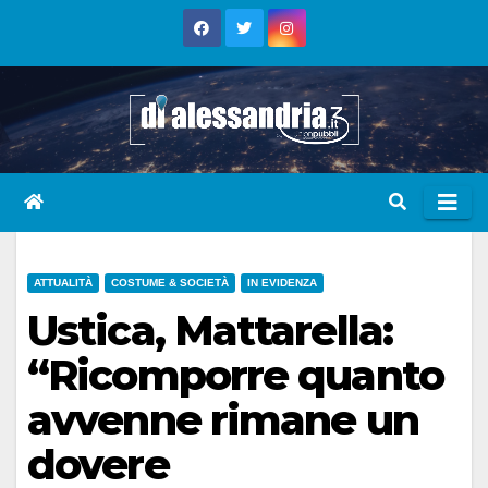
Skip
to
content
ATTUALITÀ
COSTUME & SOCIETÀ
IN EVIDENZA
Ustica, Mattarella:
“Ricomporre quanto
avvenne rimane un
dovere