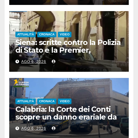
ATTUALITÀ
CRONACA
VIDEO
Siena: scritte contro la Polizia
di Stato e la Premier,
denunciato un 24enne
AGO 6, 2026
albanese
ATTUALITÀ
CRONACA
VIDEO
Calabria: la Corte dei Conti
scopre un danno erariale da
600.000 euro sui depuratori
AGO 6, 2026