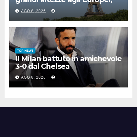
bis azzurro dopo Cosetti
AGO 8, 2026
TOP NEWS
Il Milan battuto in amichevole
3-0 dal Chelsea
AGO 8, 2026