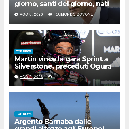
giorno, santi del giorno, nati
famosi, accadde oggi
AGO 8, 2026
RAIMONDO BOVONE
TOP NEWS
Martin vince la gara Sprint a
Silverstone, preceduti Ogura
e Bezzecchi
AGO 8, 2026
TOP NEWS
Argento Barnabà dalle
grandi altezze agli Europei,