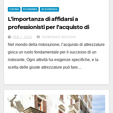
CUCINA
ECONOMIA
IN EVIDENZA
L’importanza di affidarsi a
professionisti per l’acquisto di
attrezzature per ristoranti
FEB 7, 2025
RAIMONDO BOVONE
Nel mondo della ristorazione, l’acquisto di attrezzature
gioca un ruolo fondamentale per il successo di un
ristorante. Ogni attività ha esigenze specifiche, e la
scelta delle giuste attrezzature può fare…