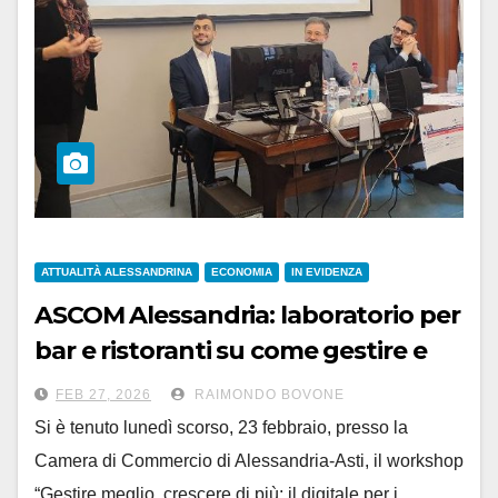
ATTUALITÀ ALESSANDRINA
ECONOMIA
IN EVIDENZA
ASCOM Alessandria: laboratorio per
bar e ristoranti su come gestire e
crescere con il digitale
FEB 27, 2026
RAIMONDO BOVONE
Si è tenuto lunedì scorso, 23 febbraio, presso la
Camera di Commercio di Alessandria-Asti, il workshop
“Gestire meglio, crescere di più: il digitale per i