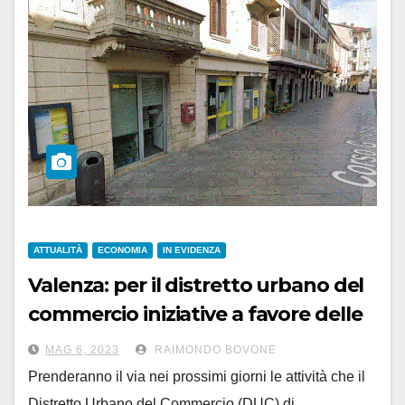
ATTUALITÀ
ECONOMIA
IN EVIDENZA
Valenza: per il distretto urbano del
commercio iniziative a favore delle
imprese del settore
MAG 6, 2023
RAIMONDO BOVONE
Prenderanno il via nei prossimi giorni le attività che il
Distretto Urbano del Commercio (DUC) di