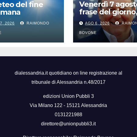
Venerdì 7 agost
eteo del fine
frase del giorno
timana
santi del giorno,
7, 2026
RAIMONDO
AGO 6, 2026
RAIMO
famosi, accadd
oggi
E
BOVONE
dialessandria.it quotidiano on line registrazione al
tribunale di Alessandria n.48/2017
edizioni Union Pubbli 3
Via Milano 122 - 15121 Alessandria
0131221988
direttore@unionpubbli3.it