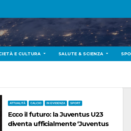
CIETÀ E CULTURA
SALUTE & SCIENZA
SP
ATTUALITÀ
CALCIO
IN EVIDENZA
SPORT
Ecco il futuro: la Juventus U23
diventa ufficialmente ‘Juventus