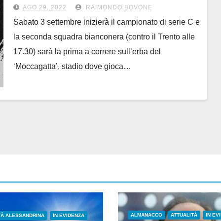
Next Gen’
AGO 29, 2022
RAIMONDO BOVONE
Sabato 3 settembre inizierà il campionato di serie C e
la seconda squadra bianconera (contro il Trento alle
17.30) sarà la prima a correre sull’erba del
‘Moccagatta’, stadio dove gioca…
ALMANACCO
ATTUALITÀ
IN EV
TÀ ALESSANDRINA
IN EVIDENZA