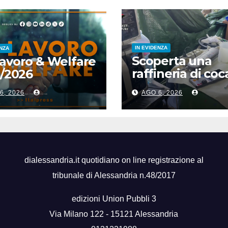
IN EVIDENZA
ENZA
Scoperta una
avoro & Welfare
raffineria di coc
8/2026
a Latina, 5 arrest
6, 2026
AGO 6, 2026
dialessandria.it quotidiano on line registrazione al
tribunale di Alessandria n.48/2017
edizioni Union Pubbli 3
Via Milano 122 - 15121 Alessandria