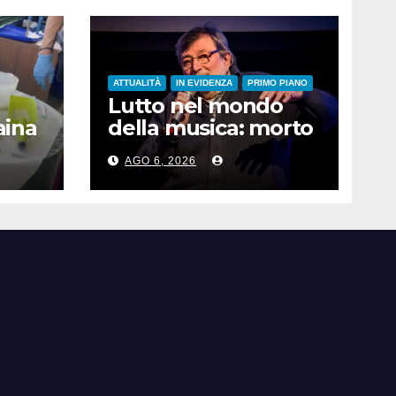
ATTUALITÀ
IN EVIDENZA
PRIMO PIANO
Lutto nel mondo
aina
della musica: morto
i
a 86 anni Francesco
AGO 6, 2026
Guccini