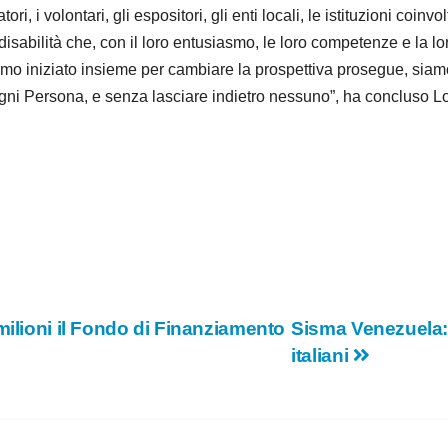
ri, i volontari, gli espositori, gli enti locali, le istituzioni coinv
 disabilità che, con il loro entusiasmo, le loro competenze e la lo
amo iniziato insieme per cambiare la prospettiva prosegue, siamo
gni Persona, e senza lasciare indietro nessuno”, ha concluso Loc
milioni il Fondo di Finanziamento
Sisma Venezuela: a
italiani