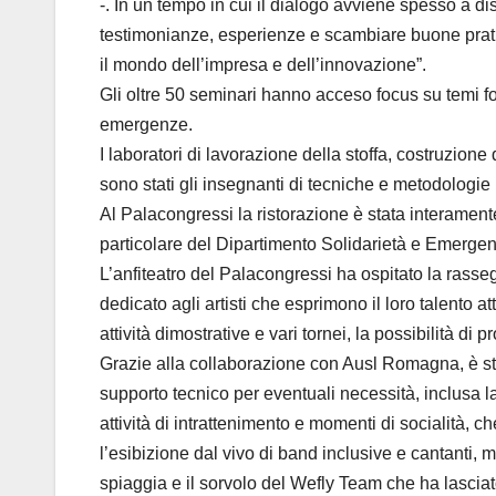
-. In un tempo in cui il dialogo avviene spesso a d
testimonianze, esperienze e scambiare buone pratiche
il mondo dell’impresa e dell’innovazione”.
Gli oltre 50 seminari hanno acceso focus su temi fo
emergenze.
I laboratori di lavorazione della stoffa, costruzion
sono stati gli insegnanti di tecniche e metodologie per
Al Palacongressi la ristorazione è stata interamente
particolare del Dipartimento Solidarietà e Emerge
L’anfiteatro del Palacongressi ha ospitato la rass
dedicato agli artisti che esprimono il loro talento at
attività dimostrative e vari tornei, la possibilità 
Grazie alla collaborazione con Ausl Romagna, è stata
supporto tecnico per eventuali necessità, inclusa l
attività di intrattenimento e momenti di socialità, c
l’esibizione dal vivo di band inclusive e cantanti, me
spiaggia e il sorvolo del Wefly Team che ha lasciato