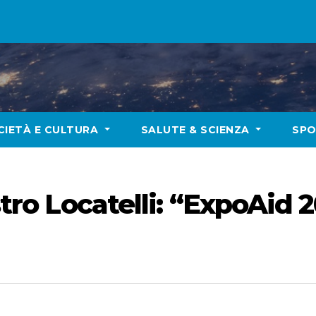
CIETÀ E CULTURA
SALUTE & SCIENZA
SP
istro Locatelli: “ExpoAid