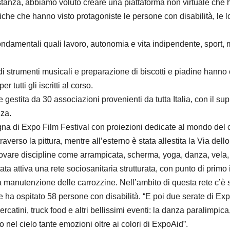
istanza, abbiamo voluto creare una piattaforma non virtuale che h
 che hanno visto protagoniste le persone con disabilità, le loro f
ndamentali quali lavoro, autonomia e vita indipendente, sport, ma
e di strumenti musicali e preparazione di biscotti e piadine hanno
 tutti gli iscritti al corso.
 gestita da 30 associazioni provenienti da tutta Italia, con il su
nza.
egna di Expo Film Festival con proiezioni dedicate al mondo del
traverso la pittura, mentre all’esterno è stata allestita la Via de
di provare discipline come arrampicata, scherma, yoga, danza, vela,
 attiva una rete sociosanitaria strutturata, con punto di primo i
a manutenzione delle carrozzine. Nell’ambito di questa rete c’è 
he ha ospitato 58 persone con disabilità. “E poi due serate di Exp
rcatini, truck food e altri bellissimi eventi: la danza paralimpica
 nel cielo tante emozioni oltre ai colori di ExpoAid”.