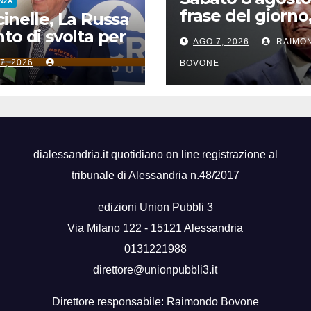
ENZA
frase del giorno
inelle, La Russa
santi del giorno,
to di svolta per
AGO 7, 2026
RAIMO
famosi, accadd
icurezza sul
7, 2026
oggi
BOVONE
ro”
dialessandria.it quotidiano on line registrazione al
tribunale di Alessandria n.48/2017
edizioni Union Pubbli 3
Via Milano 122 - 15121 Alessandria
0131221988
direttore@unionpubbli3.it
Direttore responsabile: Raimondo Bovone