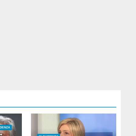
IDENZA
: