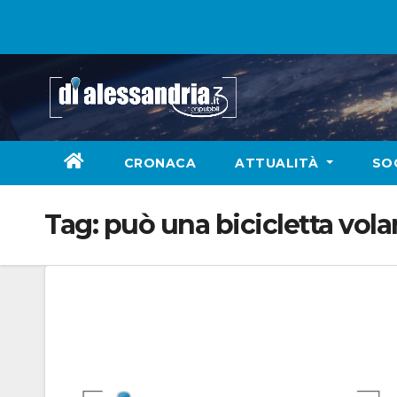
Skip
to
content
CRONACA
ATTUALITÀ
SO
Tag:
può una bicicletta vola