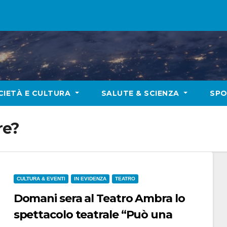
CIETÀ E CULTURA
SALUTE & SCIENZA
SP
re?
CULTURA & EVENTI
IN EVIDENZA
TEATRO
Domani sera al Teatro Ambra lo
spettacolo teatrale “Può una