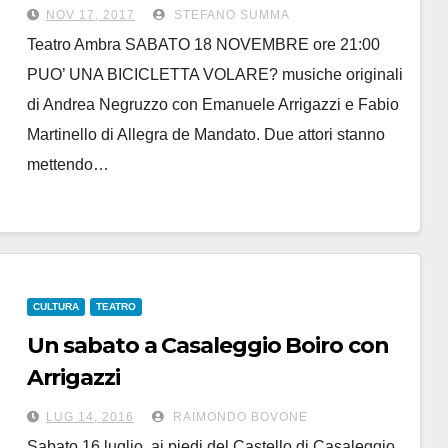
bicicletta volare?”
NOV 17, 2017
STEFANO SUMMA
Teatro Ambra SABATO 18 NOVEMBRE ore 21:00
PUO’ UNA BICICLETTA VOLARE? musiche originali
di Andrea Negruzzo con Emanuele Arrigazzi e Fabio
Martinello di Allegra de Mandato. Due attori stanno
mettendo…
CULTURA
TEATRO
Un sabato a Casaleggio Boiro con
Arrigazzi
per scoprire se… “Può una
LUG 14, 2016
RAIMONDO BOVONE
bicicletta volare?”
Sabato 16 luglio, ai piedi del Castello di Casaleggio