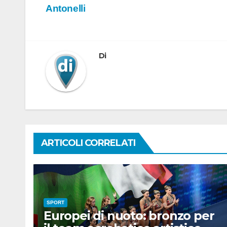
Antonelli
articoli
Di
ARTICOLI CORRELATI
SPORT
Europei di nuoto: bronzo per