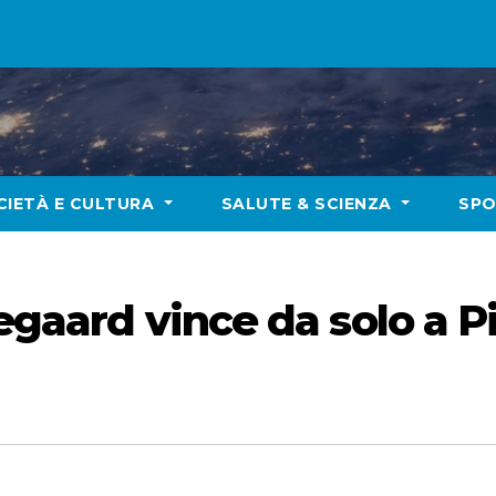
CIETÀ E CULTURA
SALUTE & SCIENZA
SP
gegaard vince da solo a P