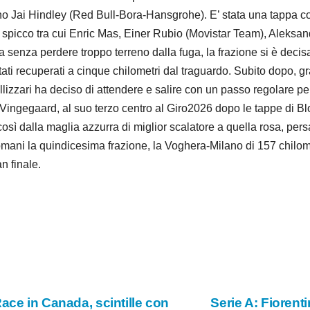
iano Jai Hindley (Red Bull-Bora-Hansgrohe). E’ stata una tappa c
i di spicco tra cui Enric Mas, Einer Rubio (Movistar Team), Alek
a senza perdere troppo terreno dalla fuga, la frazione si è decisa
ati recuperati a cinque chilometri dal traguardo. Subito dopo, g
llizzari ha deciso di attendere e salire con un passo regolare per 
i. Vingegaard, al suo terzo centro al Giro2026 dopo le tappe di B
 così dalla maglia azzurra di miglior scalatore a quella rosa, pe
 Domani la quindicesima frazione, la Voghera-Milano di 157 chilom
n finale.
ace in Canada, scintille con
Serie A: Fiorent