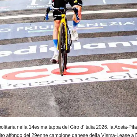
taria nella 14esima tappa del Giro d’Italia 2026, la Aosta-Pila (
olito affondo del 29enne campione danese della Visma-Lease a Bi