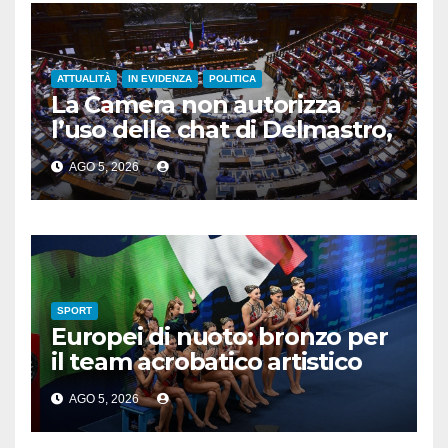
ATTUALITÀ
IN EVIDENZA
POLITICA
La Camera non autorizza
l’uso delle chat di Delmastro,
voto a scrutinio segreto
AGO 5, 2026
SPORT
Europei di nuoto: bronzo per
il team acrobatico artistico
dell’Italia
AGO 5, 2026