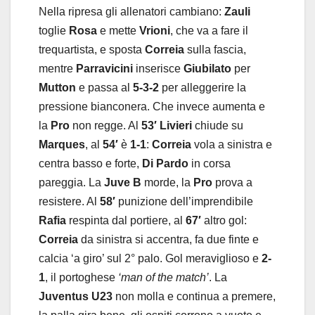
Nella ripresa gli allenatori cambiano:
Zauli
toglie
Rosa
e mette
Vrioni
, che va a fare il
trequartista, e sposta
Correia
sulla fascia,
mentre
Parravicini
inserisce
Giubilato
per
Mutton
e passa al
5-3-2
per alleggerire la
pressione bianconera. Che invece aumenta e
la
Pro
non regge. Al
53′ Livieri
chiude su
Marques
, al
54′
è
1-1
:
Correia
vola a sinistra e
centra basso e forte,
Di Pardo
in corsa
pareggia. La
Juve B
morde, la
Pro
prova a
resistere. Al
58′
punizione dell’imprendibile
Rafia
respinta dal portiere, al
67′
altro gol:
Correia
da sinistra si accentra, fa due finte e
calcia ‘a giro’ sul 2° palo. Gol meraviglioso e
2-
1
, il portoghese
‘man of the match’
. La
Juventus U23
non molla e continua a premere,