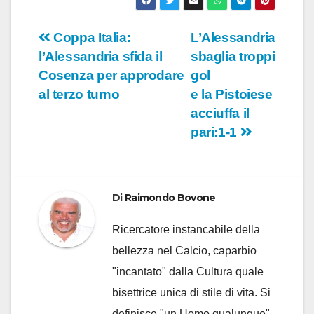
Navigazione
Coppa Italia:
L’Alessandria
l’Alessandria sfida il
sbaglia troppi
articoli
Cosenza per approdare
gol
al terzo turno
e la Pistoiese
acciuffa il
pari:1-1
Di
Raimondo Bovone
Ricercatore instancabile della
bellezza nel Calcio, caparbio
"incantato" dalla Cultura quale
bisettrice unica di stile di vita. Si
definisce "un Uomo qualunque"