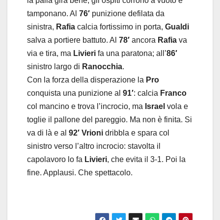
la palla gira bene, gli ospiti corrono a vuoto e
tamponano. Al
76′
punizione defilata da
sinistra,
Rafia
calcia fortissimo in porta,
Gualdi
salva a portiere battuto. Al
78′
ancora
Rafia
va
via e tira, ma
Livieri
fa una paratona; all’
86′
sinistro largo di
Ranocchia
.
Con la forza della disperazione la
Pro
conquista una punizione al
91′
: calcia
Franco
col mancino e trova l’incrocio, ma
Israel
vola e
toglie il pallone del pareggio. Ma non è finita. Si
va di là e al
92′ Vrioni
dribbla e spara col
sinistro verso l’altro incrocio: stavolta il
capolavoro lo fa
Livieri
, che evita il 3-1. Poi la
fine. Applausi. Che spettacolo.