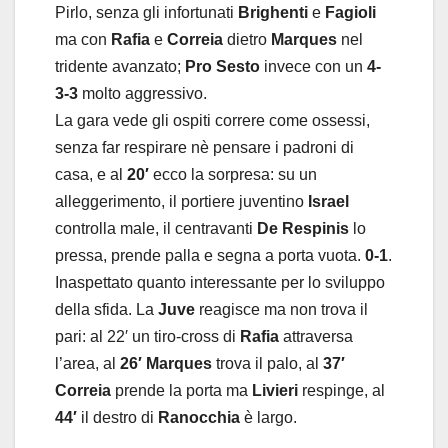
Pirlo, senza gli infortunati
Brighenti
e
Fagioli
ma con
Rafia
e
Correia
dietro
Marques
nel
tridente avanzato;
Pro Sesto
invece con un
4-
3-3
molto aggressivo.
La gara vede gli ospiti correre come ossessi,
senza far respirare nè pensare i padroni di
casa, e al
20′
ecco la sorpresa: su un
alleggerimento, il portiere juventino
Israel
controlla male, il centravanti
De Respinis
lo
pressa, prende palla e segna a porta vuota.
0-1
.
Inaspettato quanto interessante per lo sviluppo
della sfida. La
Juve
reagisce ma non trova il
pari: al 22′ un tiro-cross di
Rafia
attraversa
l’area, al
26′ Marques
trova il palo, al
37′
Correia
prende la porta ma
Livieri
respinge, al
44′
il destro di
Ranocchia
è largo.