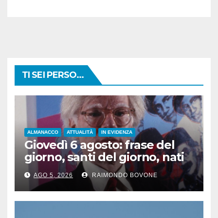
TI SEI PERSO...
ALMANACCO
ATTUALITÀ
IN EVIDENZA
Giovedì 6 agosto: frase del
giorno, santi del giorno, nati
famosi, accadde oggi
AGO 5, 2026
RAIMONDO BOVONE