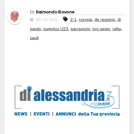
Di
Raimondo Bovone
,
,
,
2-1
correia
de respinis
di
SET 28, 2020
,
,
,
,
,
pardo
juventus U23
parravicini
pro sesto
rafia
zauli