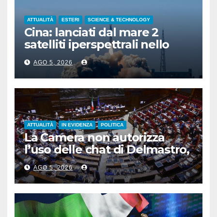
ATTUALITÀ
ESTERI
SCIENCE & TECHNOLOGY
Cina: lanciati dal mare 2
satelliti iperspettrali nello
Shandong
AGO 5, 2026
ATTUALITÀ
IN EVIDENZA
POLITICA
La Camera non autorizza
l’uso delle chat di Delmastro,
voto a scrutinio segreto
AGO 5, 2026