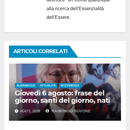
alla ricerca dell'Essenzialità
dell'Essere.
ARTICOLI CORRELATI
ALMANACCO
ATTUALITÀ
IN EVIDENZA
Giovedì 6 agosto: frase del
giorno, santi del giorno, nati
famosi, accadde oggi
AGO 5, 2026
RAIMONDO BOVONE