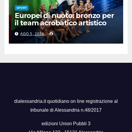
SPORT
Europei di nuoto: bronzo per
il team acrobatico artistico
dell’Italia
AGO 5, 2026
dialessandria.it quotidiano on line registrazione al
tribunale di Alessandria n.48/2017
edizioni Union Pubbli 3