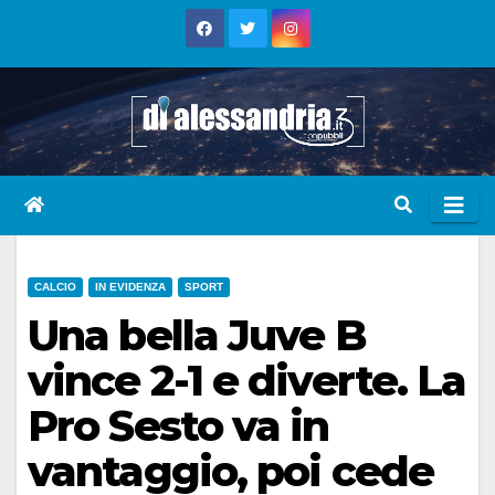
Skip
to
content
CALCIO
IN EVIDENZA
SPORT
Una bella Juve B
vince 2-1 e diverte. La
Pro Sesto va in
vantaggio, poi cede