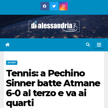
Skip
to
content
SPORT
Tennis: a Pechino
Sinner batte Atmane
6-0 al terzo e va ai
quarti