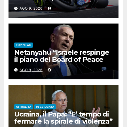
Bezzecchi sul podio
AGO 9, 2026
TOP NEWS
Netanyahu “Israele respinge
il piano del Board of Peace
per Gaza”
AGO 9, 2026
ATTUALITÀ
IN EVIDENZA
Ucraina, il Papa: “E’ tempo di
fermare la spirale di violenza”