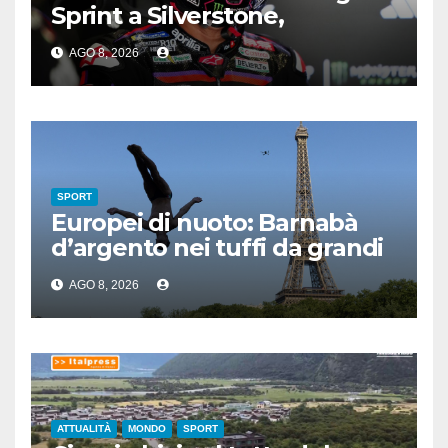
Sprint a Silverstone,
preceduti Ogura e Bezzecchi
AGO 8, 2026
SPORT
Europei di nuoto: Barnabà
d’argento nei tuffi da grandi
altezze
AGO 8, 2026
ATTUALITÀ
MONDO
SPORT