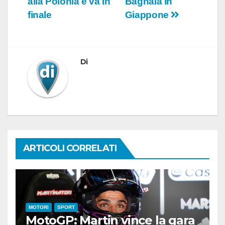
alla Polonia e va in
Bagnaia in
finale
Giappone
Di
ARTICOLI CORRELATI
MOTORI
SPORT
MotoGP: Martin vince la gara