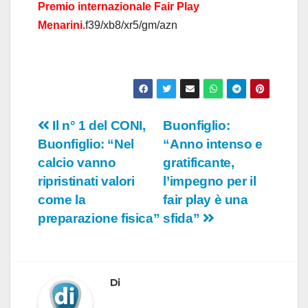
Premio internazionale Fair Play
Menarini.
f39/xb8/xr5/gm/azn
Navigazione
Il n° 1 del CONI,
Buonfiglio:
Buonfiglio: “Nel
“Anno intenso e
articoli
calcio vanno
gratificante,
ripristinati valori
l’impegno per il
come la
fair play è una
preparazione fisica”
sfida”
Di