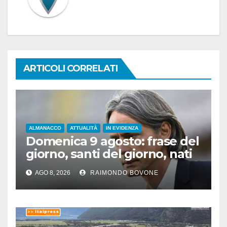
ARTICOLI CORRELATI
ALMANACCO
ATTUALITÀ
IN EVIDENZA
Domenica 9 agosto: frase del
giorno, santi del giorno, nati
famosi, accadde oggi
AGO 8, 2026
RAIMONDO BOVONE