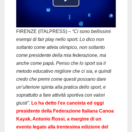
P
l
a
FIRENZE (ITALPRESS) –
“Ci sono bellissimi
esempi di fair play nello sport. Lo dico non
y
soltanto come atleta olimpico, non soltanto
come presidente della mia federazione, ma
V
anche come papà. Penso che lo sport sia il
i
metodo educativo migliore che ci sia, e quindi
credo che premi come questi possano dare
d
un’ulteriore spinta alla pratica dello sport, e
soprattutto a fare attività sportiva con valori
e
giusti”.
Lo ha detto l’ex canoista ed oggi
o
presidente della Federazione Italiana Canoa
Kayak, Antonio Rossi, a margine di un
evento legato alla trentesima edizione del