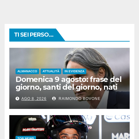
TI SEI PERSO...
ALMANACCO
ATTUALITÀ
IN EVIDENZA
Domenica 9 agosto: frase del
giorno, santi del giorno, nati
famosi, accadde oggi
AGO 8, 2026
RAIMONDO BOVONE
TOP NEWS