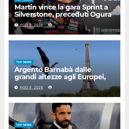
Martin vince la gara Sprint a
Silverstone, preceduti Ogura
e Bezzecchi
AGO 8, 2026
TOP NEWS
Argento Barnabà dalle
grandi altezze agli Europei,
bis azzurro dopo Cosetti
AGO 8, 2026
TOP NEWS