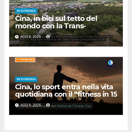
IN EVIDENZA
Cina, in bici sul tetto del
mondo con la Trans-
Himalaya Race
AGO 8, 2026
IN EVIDENZA
Cina, lo sport entra nella vita
quotidiana con il “fitness in 15
minuti”
AGO 8, 2026