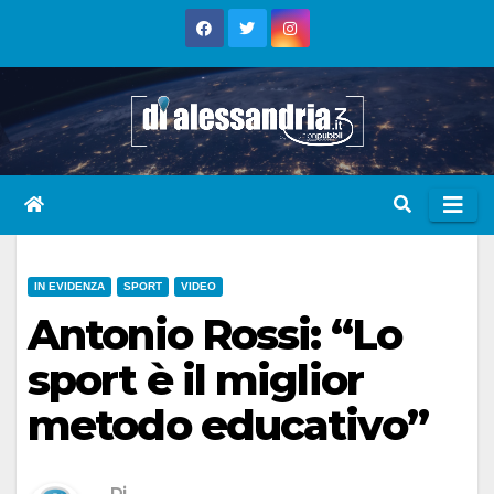
Skip
to
content
IN EVIDENZA
SPORT
VIDEO
Antonio Rossi: “Lo
sport è il miglior
metodo educativo”
Di