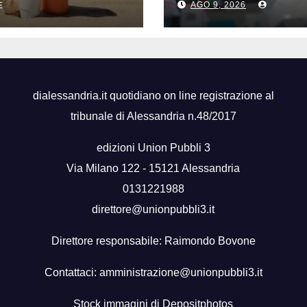
ntifiche
AGO 9, 2026
E
dialessandria.it quotidiano on line registrazione al
tribunale di Alessandria n.48/2017
edizioni Union Pubbli 3
Via Milano 122 - 15121 Alessandria
0131221988
direttore@unionpubbli3.it
Direttore responsabile: Raimondo Bovone
Contattaci:
amministrazione@unionpubbli3.it
Stock immagini di
Depositphotos