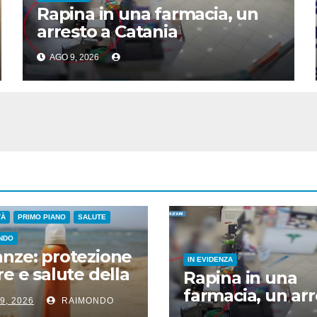
Rapina in una farmacia, un
arresto a Catania
AGO 9, 2026
TÀ
PRIMO PIANO
SALUTE
NDO
nze: protezione
IN EVIDENZA
re e salute della
Rapina in una
e, cosa dicono le
farmacia, un ar
9, 2026
RAIMONDO
denze
a Catania