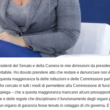
denti del Senato e della Camera le mie dimissioni da preside
vitabile. Ho dovuto prendere atto che restare e denunciare non è
questa maggioranza fa delle istituzioni e delle Commissioni parla
 cercato in tutti i modi di permettere alla Commissione di funzio
 spiega – che a questa maggioranza mancano alcuni presupposti mo
rale e delle regole che disciplinano il funzionamento degli organ
un organo di garanzia fosse tenuto in ostaggio di chi governa. 