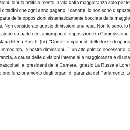
ni, tenuta artificialmente in vita dalla maggioranza solo per fo
di cittadini che ogni anno pagano il canone. Io non sono disposta
a parte delle opposizioni sistematicamente bocciate dalla maggi
ai. Non considerate queste dimissioni una resa. Non lo sono. Io le
imissione da parte dei capigruppo di opposizione in Commission
Maria Elena Boschi (IV). “Come componenti delle forze di oppo
o immediato, le nostre dimissioni. E’ un atto politico necessari
anzia, a causa delle divisioni interne alla maggioranza e di una 
i inascoltati, ai presidenti delle Camere, Ignazio La Russa e Lor
pieno funzionamento degli organi di garanzia del Parlamento. Le n