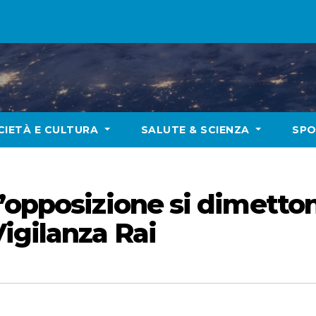
CIETÀ E CULTURA
SALUTE & SCIENZA
SP
’opposizione si dimetton
igilanza Rai