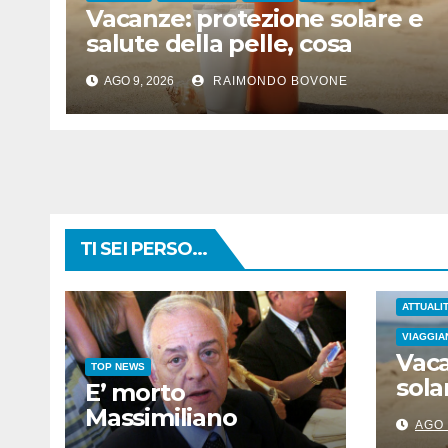
Vacanze: protezione solare e
salute della pelle, cosa
dicono le evidenze
AGO 9, 2026
RAIMONDO BOVONE
scientifiche
TI SEI PERSO...
ATTUALI
VIAGGIA
Vaca
TOP NEWS
sola
E’ morto
pell
Massimiliano
AGO 
evi
Cencelli, padre del