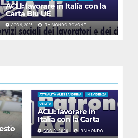
ACLI: lavorare in Italia con la
Carta Blu UE
AGO 9, 2026
RAIMONDO BOVONE
ATTUALITÀ ALESSANDRINA
IN EVIDENZA
UTILITÀ
ACLI: lavorare in
Italia con la Carta
Blu UE
resto
AGO 9, 2026
RAIMONDO