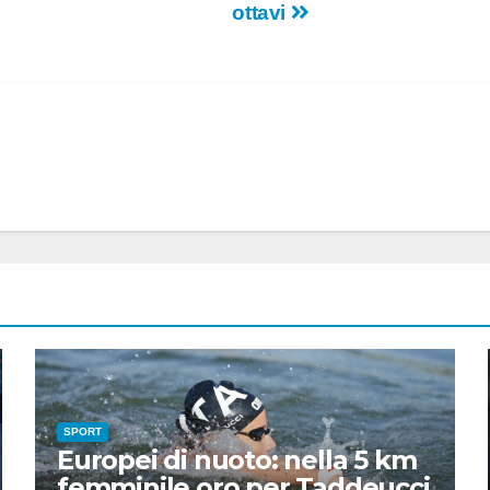
ottavi
SPORT
Europei di nuoto: nella 5 km
femminile oro per Taddeucci