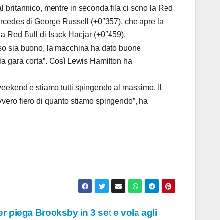
l britannico, mentre in seconda fila ci sono la Red
Mercedes di George Russell (+0″357), che apre la
 la Red Bull di Isack Hadjar (+0″459).
asso sia buono, la macchina ha dato buone
lla gara corta”. Così Lewis Hamilton ha
weekend e stiamo tutti spingendo al massimo. Il
vero fiero di quanto stiamo spingendo”, ha
 piega Brooksby in 3 set e vola agli