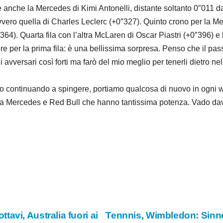
è anche la Mercedes di Kimi Antonelli, distante soltanto 0″011 da
 ovvero quella di Charles Leclerc (+0″327). Quinto crono per la 
364). Quarta fila con l’altra McLaren di Oscar Piastri (+0″396) e
e per la prima fila: è una bellissima sorpresa. Penso che il p
avversari così forti ma farò del mio meglio per tenerli dietro ne
no continuando a spingere, portiamo qualcosa di nuovo in ogni 
 a Mercedes e Red Bull che hanno tantissima potenza. Vado dav
ottavi, Australia fuori ai
Tennnis, Wimbledon: Sinner