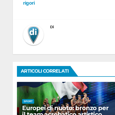
rigori
articoli
Di
ARTICOLI CORRELATI
SPORT
Europei di nuoto: bronzo per
il team acrobatico artistico