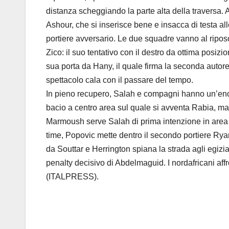
distanza scheggiando la parte alta della traversa. 
Ashour, che si inserisce bene e insacca di testa al
portiere avversario. Le due squadre vanno al ripos
Zico: il suo tentativo con il destro da ottima posizi
sua porta da Hany, il quale firma la seconda autoret
spettacolo cala con il passare del tempo.
In pieno recupero, Salah e compagni hanno un’enorm
bacio a centro area sul quale si avventa Rabia, ma 
Marmoush serve Salah di prima intenzione in area ma
time, Popovic mette dentro il secondo portiere Ryan 
da Souttar e Herrington spiana la strada agli egizi
penalty decisivo di Abdelmaguid. I nordafricani aff
(ITALPRESS).