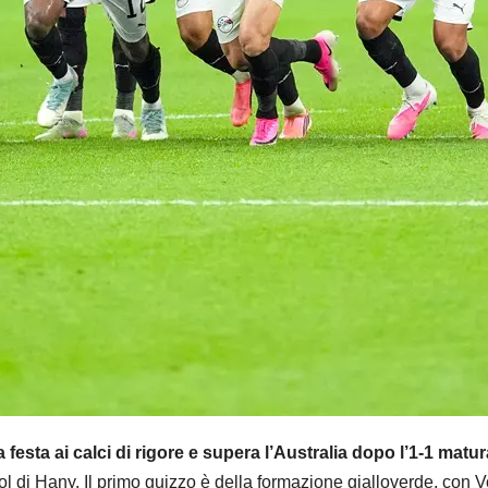
a festa ai calci di rigore e supera l’Australia dopo l’1-1 matu
ogol di Hany. Il primo guizzo è della formazione gialloverde, con