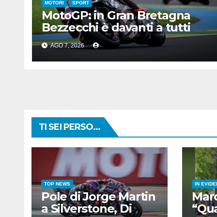
MOTORI
SPORT
MotoGP: in Gran Bretagna
Bezzecchi è davanti a tutti
nelle Practice
AGO 7, 2026
TI SEI PERSO...
TOP NEWS
IN EVID
Pole di Jorge Martin
Marc
a Silverstone, Di
“Qu