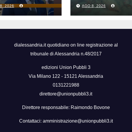
ra a voltare le
centinaia di anf
8, 2026
AGO 8, 2026
le”
al largo di Maza
del Vallo
dialessandria.it quotidiano on line registrazione al
tribunale di Alessandria n.48/2017
edizioni Union Pubbli 3
Via Milano 122 - 15121 Alessandria
0131221988
direttore@unionpubbli3.it
Direttore responsabile: Raimondo Bovone
Contattaci:
amministrazione@unionpubbli3.it