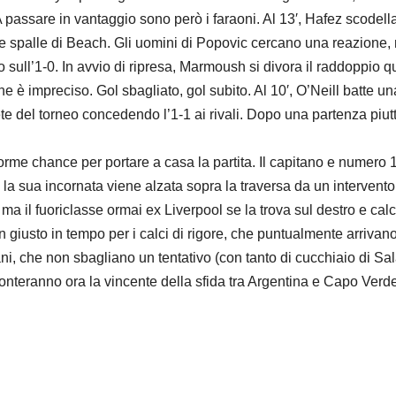
A passare in vantaggio sono però i faraoni. Al 13′, Hafez scodel
le spalle di Beach. Gli uomini di Popovic cercano una reazione, 
o sull’1-0. In avvio di ripresa, Marmoush si divora il raddoppio
one è impreciso. Gol sbagliato, gol subito. Al 10′, O’Neill batte u
e del torneo concedendo l’1-1 ai rivali. Dopo una partenza piutto
e chance per portare a casa la partita. Il capitano e numero 10,
la sua incornata viene alzata sopra la traversa da un intervento 
 il fuoriclasse ormai ex Liverpool se la trova sul destro e calc
giusto in tempo per i calci di rigore, che puntualmente arrivano.
ani, che non sbagliano un tentativo (con tanto di cucchiaio di Sa
ronteranno ora la vincente della sfida tra Argentina e Capo Verd