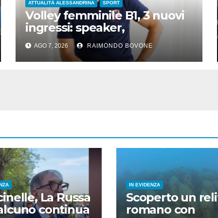
ATTUALITÀ ALESSANDRINA
SPORT
Volley femminile B1, 3 nuovi
ingressi: speaker,
preparatore atletico e team
AGO 7, 2026
RAIMONDO BOVONE
manager
ENZA
IN EVIDENZA
inelle, La Russa
Scoperto un reli
alcuno continua
romano con