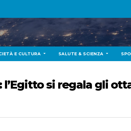
CIETÀ E CULTURA
SALUTE & SCIENZA
SP
 l’Egitto si regala gli ott