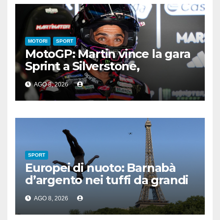
MOTORI
SPORT
MotoGP: Martin vince la gara
Sprint a Silverstone,
preceduti Ogura e Bezzecchi
AGO 8, 2026
SPORT
Europei di nuoto: Barnabà
d’argento nei tuffi da grandi
altezze
AGO 8, 2026