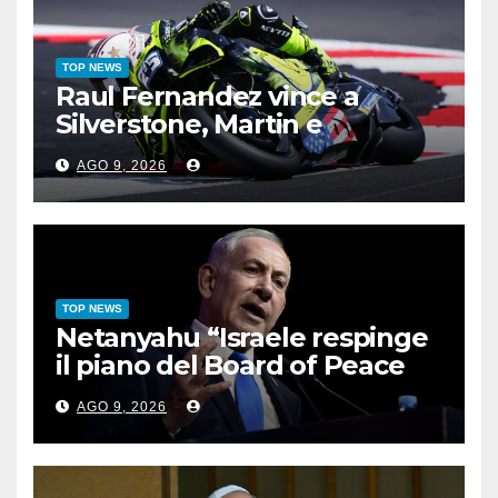
TOP NEWS
Raul Fernandez vince a
Silverstone, Martin e
Bezzecchi sul podio
AGO 9, 2026
TOP NEWS
Netanyahu “Israele respinge
il piano del Board of Peace
per Gaza”
AGO 9, 2026