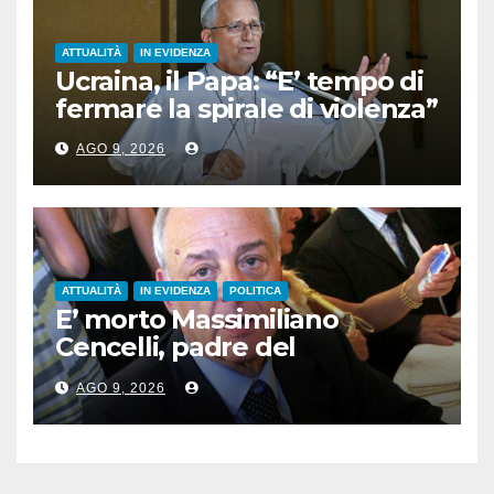
ATTUALITÀ
IN EVIDENZA
Ucraina, il Papa: “E’ tempo di
fermare la spirale di violenza”
AGO 9, 2026
ATTUALITÀ
IN EVIDENZA
POLITICA
E’ morto Massimiliano
Cencelli, padre del
“manuale” omonimo
AGO 9, 2026