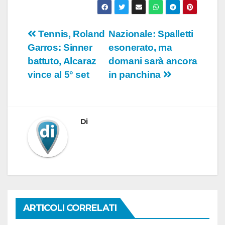
Navigazione
Tennis, Roland
Nazionale: Spalletti
Garros: Sinner
esonerato, ma
articoli
battuto, Alcaraz
domani sarà ancora
vince al 5° set
in panchina
Di
ARTICOLI CORRELATI