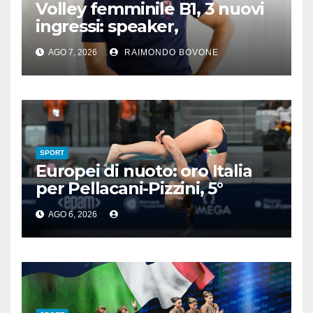
Volley femminile B1, 3 nuovi
ingressi: speaker,
preparatore atletico e team
AGO 7, 2026
RAIMONDO BOVONE
manager
SPORT
Europei di nuoto: oro Italia
per Pellacani-Pizzini, 5°
trionfo per Chiara
AGO 6, 2026