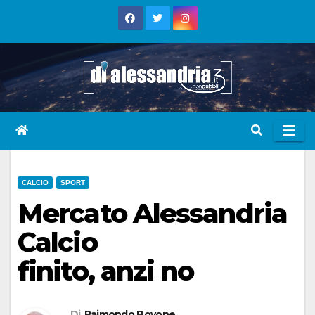
Skip
to
content
CALCIO
SPORT
Mercato Alessandria
Calcio
finito, anzi no
Di
Raimondo Bovone