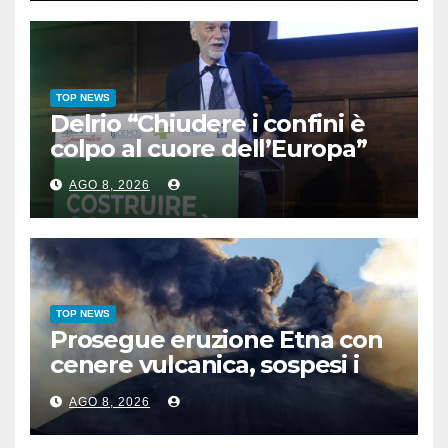
TOP NEWS
Delrio “Chiudere i confini è
colpo al cuore dell’Europa”
AGO 8, 2026
TOP NEWS
Prosegue eruzione Etna con
cenere vulcanica, sospesi i
voli in arrivo a Catania
AGO 8, 2026