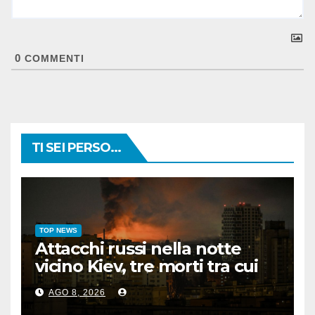
0
COMMENTI
TI SEI PERSO...
TOP NEWS
Attacchi russi nella notte
vicino Kiev, tre morti tra cui
un bambino
AGO 8, 2026