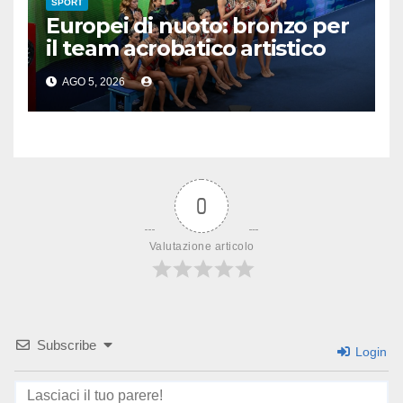
SPORT
Europei di nuoto: bronzo per
il team acrobatico artistico
dell’Italia
AGO 5, 2026
0
Valutazione articolo
Subscribe
Login