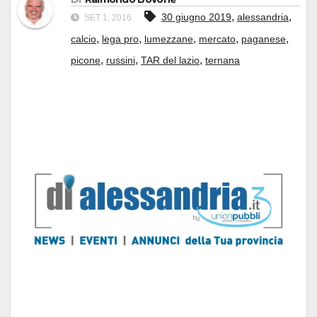
,
,
30 giugno 2019
alessandria
SET 1, 2016
,
,
,
,
,
calcio
lega pro
lumezzane
mercato
paganese
,
,
,
picone
russini
TAR del lazio
ternana