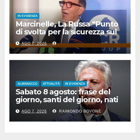
IN EVIDENZA
Marcinelle, La Russa “Punto
di svolta per la sicurezza sul
lavoro”
AGO 7, 2026
ALMANACCO
ATTUALITÀ
IN EVIDENZA
Sabato 8 agosto: frase del
giorno, santi del giorno, nati
famosi, accadde oggi
AGO 7, 2026
RAIMONDO BOVONE