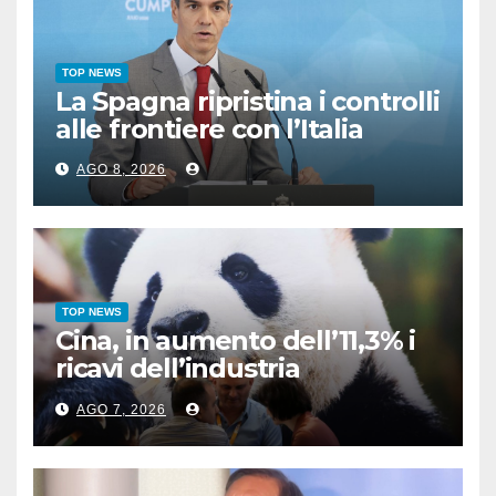
TOP NEWS
La Spagna ripristina i controlli
alle frontiere con l’Italia
AGO 8, 2026
TOP NEWS
Cina, in aumento dell’11,3% i
ricavi dell’industria
pubblicitaria
AGO 7, 2026