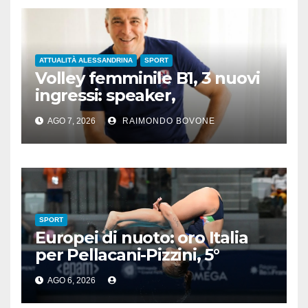
ATTUALITÀ ALESSANDRINA
SPORT
Volley femminile B1, 3 nuovi
ingressi: speaker,
preparatore atletico e team
AGO 7, 2026
RAIMONDO BOVONE
manager
SPORT
Europei di nuoto: oro Italia
per Pellacani-Pizzini, 5°
trionfo per Chiara
AGO 6, 2026