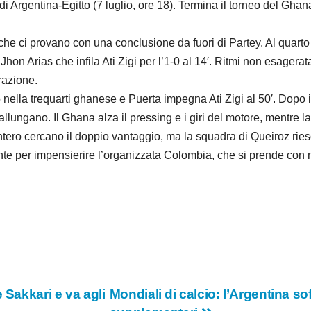
di Argentina-Egitto (7 luglio, ore 18). Termina il torneo del Ghan
i, che ci provano con una conclusione da fuori di Partey. Al quar
i Jhon Arias che infila Ati Zigi per l’1-0 al 14′. Ritmi non esager
razione.
ella trequarti ghanese e Puerta impegna Ati Zigi al 50′. Dopo il
 allungano. Il Ghana alza il pressing e i giri del motore, mentre
tero cercano il doppio vantaggio, ma la squadra di Queiroz ries
e per impensierire l’organizzata Colombia, che si prende con mer
 Sakkari e va agli
Mondiali di calcio: l’Argentina so