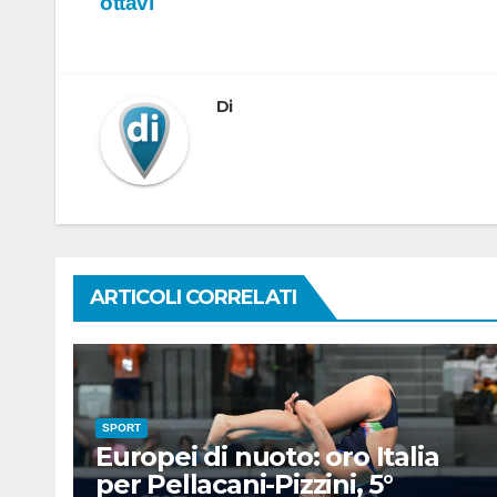
ottavi
articoli
Di
ARTICOLI CORRELATI
SPORT
Europei di nuoto: oro Italia
per Pellacani-Pizzini, 5°