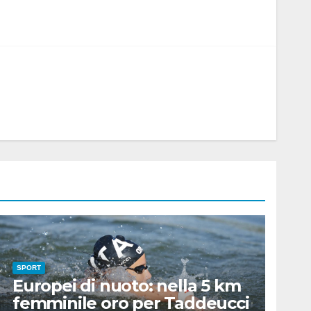
SPORT
Europei di nuoto: nella 5 km
femminile oro per Taddeucci