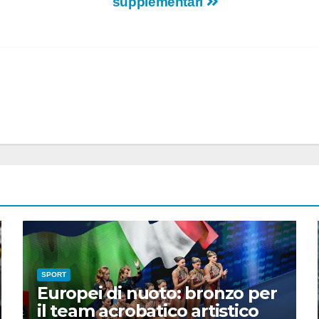
supplementari
SPORT
Europei di nuoto: bronzo per
il team acrobatico artistico