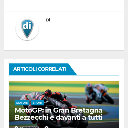
Di
ARTICOLI CORRELATI
MOTORI
SPORT
MotoGP: in Gran Bretagna
Bezzecchi è davanti a tutti
nelle Practice