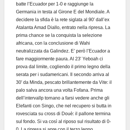
batte l’Ecuador per 1-0 e raggiunge la
Germania in testa al Girone E del Mondiale. A
decidere la sfida è la rete siglata al 90′ dall’ex
Atalanta Amad Diallo, entrato nella ripresa. La
prima chance se la conquista la selezione
africana, con la conclusione di Wahi
neutralizzata da Galindez. E’ però l’Ecuador a
fare maggiormente paura. Al 23′ Yeboah ci
prova dal limite, cogliendo il primo legno della
serata per i sudamericani. Il secondo arriva al
30′ da Minda, pescato brillantemente da Vite: il
palo salva ancora una volta Fofana. Prima
dell’intervallp tornano a farsi vedere anche gli
Elefanti con Singo, che nel recupero si butta in
rovesciata su cross di Douè: il pallone termina
sul fondo. Si va così al riposo sul risultato di 0-
0. La ripresa si apre con il terzo legno