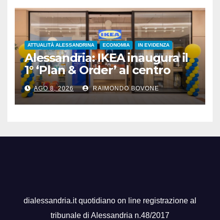
ATTUALITÀ ALESSANDRINA
ECONOMIA
IN EVIDENZA
Alessandria: IKEA inaugura il
1° ‘Plan & Order’ al centro
commerciale Panorama
AGO 8, 2026
RAIMONDO BOVONE
dialessandria.it quotidiano on line registrazione al
tribunale di Alessandria n.48/2017