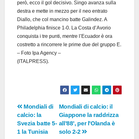
però, ecco il gol decisivo. Singo avanza sulla
destra e mette in mezzo per il neo entrato
Diallo, che col mancino batte Galindez. A
Philadelphia finisce 1-0. La Costa d’Avorio
conquista i tre punti, mentre l’Ecuador è ora
costretto a rincorrere le prime due del gruppo E.
– Foto Ipa Agency –
(ITALPRESS).
Navigazione
Mondiali di
Mondiali di calcio: il
calcio: la
Giappone la raddrizza
articoli
Svezia batte 5-
all’88’, per l’Olanda è
1 la Tunisia
solo 2-2