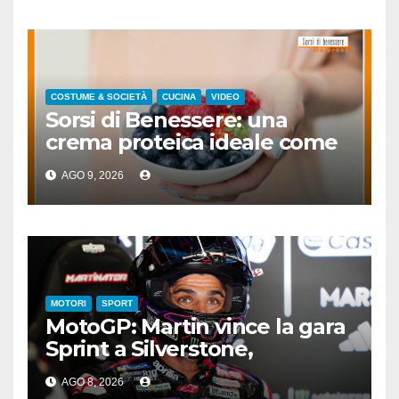
COSTUME & SOCIETÀ
CUCINA
VIDEO
Sorsi di Benessere: una
crema proteica ideale come
spuntino
AGO 9, 2026
MOTORI
SPORT
MotoGP: Martin vince la gara
Sprint a Silverstone,
preceduti Ogura e Bezzecchi
AGO 8, 2026