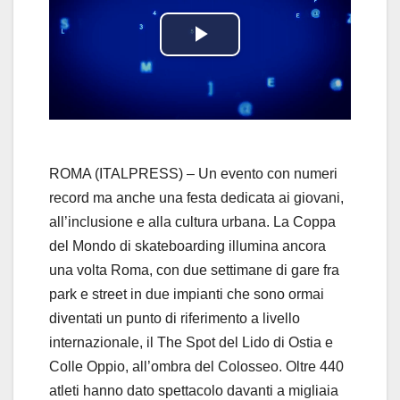
P
l
a
y
ROMA (ITALPRESS) – Un evento con numeri
record ma anche una festa dedicata ai giovani,
V
all’inclusione e alla cultura urbana. La Coppa
del Mondo di skateboarding illumina ancora
i
una volta Roma, con due settimane di gare fra
d
park e street in due impianti che sono ormai
diventati un punto di riferimento a livello
e
internazionale, il The Spot del Lido di Ostia e
Colle Oppio, all’ombra del Colosseo. Oltre 440
o
atleti hanno dato spettacolo davanti a migliaia