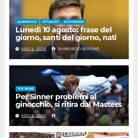
ALMANACCO
ATTUALITÀ
IN EVIDENZA
Lunedì 10 agosto: frase del
giorno, santi del giorno, nati
famosi, accadde oggi
AGO 9, 2026
RAIMONDO BOVONE
TOP NEWS
Per Sinner problemi al
ginocchio, si ritira dal Masters
1000 di Cincinnati
AGO 9, 2026