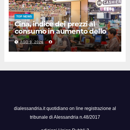
TOP NEWS
Cina, indice dei prezzi al
consumo in aumento dello
0,5% a luglio
AGO 9, 2026
dialessandria.it quotidiano on line registrazione al
tribunale di Alessandria n.48/2017