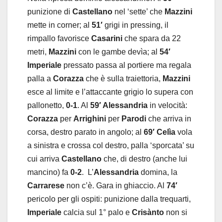
punizione di
Castellano
nel ‘sette’ che
Mazzini
mette in corner; al
51′
grigi in pressing, il
rimpallo favorisce
Casarini
che spara da 22
metri,
Mazzini
con le gambe devìa; al
54′
Imperiale
pressato passa al portiere ma regala
palla a
Corazza
che è sulla traiettoria,
Mazzini
esce al limite e l’attaccante grigio lo supera con
pallonetto,
0-1
. Al
59′ Alessandria
in velocità:
Corazza
per
Arrighini
per
Parodi
che arriva in
corsa, destro parato in angolo; al
69′ Celìa
vola
a sinistra e crossa col destro, palla ‘sporcata’ su
cui arriva
Castellano
che, di destro (anche lui
mancino) fa
0-2
. L’
Alessandria
domina, la
Carrarese
non c’è. Gara in ghiaccio. Al
74′
pericolo per gli ospiti: punizione dalla trequarti,
Imperiale
calcia sul 1° palo e
Crisànto
non si