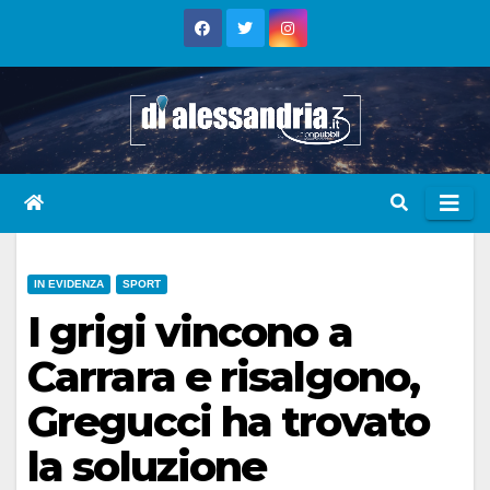
Skip
to
content
IN EVIDENZA
SPORT
I grigi vincono a
Carrara e risalgono,
Gregucci ha trovato
la soluzione