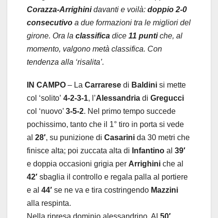
Corazza-Arrighini
davanti e voilà:
doppio 2-0
consecutivo
a due formazioni tra le migliori del
girone. Ora la
classifica
dice
11 punti
che, al
momento, valgono metà classifica. Con
tendenza alla ‘risalita’.
IN CAMPO
– La
Carrarese
di
Baldini
si mette
col ‘solito’
4-2-3-1
, l’
Alessandria
di
Gregucci
col ‘nuovo’
3-5-2
. Nel primo tempo succede
pochissimo, tanto che il 1° tiro in porta si vede
al
28′
, su punizione di
Casarini
da 30 metri che
finisce alta; poi zuccata alta di
Infantino
al
39′
e doppia occasioni grigia per
Arrighini
che al
42′
sbaglia il controllo e regala palla al portiere
e al
44′
se ne va e tira costringendo
Mazzini
alla respinta.
Nella ripresa dominio alessandrino. Al
50′