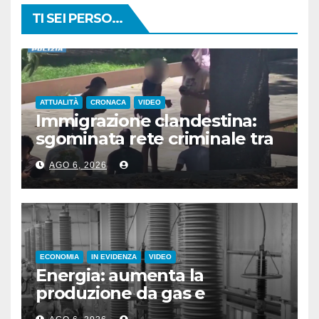
TI SEI PERSO...
ATTUALITÀ
CRONACA
VIDEO
Immigrazione clandestina:
sgominata rete criminale tra
Algeria, Italia e Francia
AGO 6, 2026
ECONOMIA
IN EVIDENZA
VIDEO
Energia: aumenta la
produzione da gas e
fotovoltaico