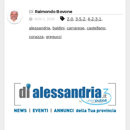
Di
Raimondo Bovone
,
,
,
2-0
3-5-2
4-2-3-1
NOV 1, 2020
,
,
,
,
alessandria
baldini
carrarese
castellano
,
corazza
gregucci