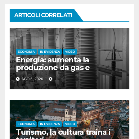
ARTICOLI CORRELATI
ECONOMIA
IN EVIDENZA
VIDEO
Energia: aumenta la
produzione da gas e
fotovoltaico
AGO 6, 2026
ECONOMIA
IN EVIDENZA
VIDEO
Turismo, la cultura traina i