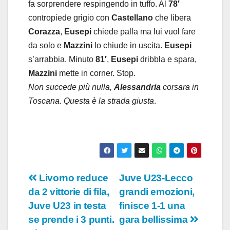
fa sorprendere respingendo in tuffo. Al
78′
contropiede grigio con
Castellano
che libera
Corazza
,
Eusepi
chiede palla ma lui vuol fare
da solo e
Mazzini
lo chiude in uscita.
Eusepi
s’arrabbia. Minuto
81′
,
Eusepi
dribbla e spara,
Mazzini
mette in corner. Stop.
Non succede più nulla,
Alessandria
corsara in
Toscana. Questa è la strada giusta
.
Navigazione
Livorno reduce
Juve U23-Lecco
da 2 vittorie di fila,
grandi emozioni,
articoli
Juve U23 in testa
finisce 1-1 una
se prende i 3 punti.
gara bellissima