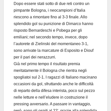
Dopo essere stati sotto di due reti contro un
pimpante Bologna, i neocampioni d’Italia
riescono a rimontare fino al 3-3 finale. Allo
splendido gol su punizione di Dimarco hanno
risposto Bernardeschi e Pobega per gli
emiliani; nel secondo tempo, invece, dopo
l’autorete di Zielinski del momentaneo 3-1,
sono arrivate la marcature di Esposito e Diouf
per il pari dei nerazzurri.
Già nel primo tempo il risultato premia
meritatamente il Bologna che rientra negli
spogliatoi sul 2-1. I ragazzi di Italiano macinano
occasioni da gol, sfruttando anche le difficoltà
di reparto della difesa interista, poco sul pezzo
nelle letture e nell’eludere in costruzione il
pressing avversario. A passare in vantaggio,
però, sono gli ospiti al 22′, grazie alla splendida