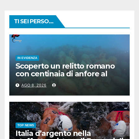
TI SEI PERSO...
IN EVIDENZA
Scoperto un relitto romano
con centinaia di anfore al
largo di Mazara del Vallo
AGO 8, 2026
TOP NEWS
Italia d’argento nella