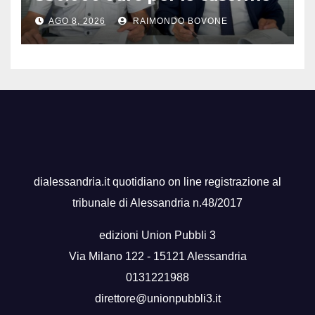
della Guardia di Finanza
AGO 8, 2026
RAIMONDO BOVONE
dialessandria.it quotidiano on line registrazione al
tribunale di Alessandria n.48/2017
edizioni Union Pubbli 3
Via Milano 122 - 15121 Alessandria
0131221988
direttore@unionpubbli3.it