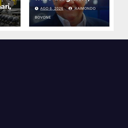
santi del giorno, nati
ari,
AGO 6, 2026
RAIMONDO
famosi, accadde
oggi
BOVONE