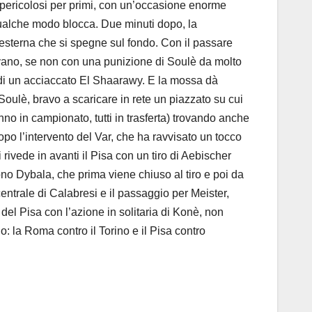
si pericolosi per primi, con un’occasione enorme
 qualche modo blocca. Due minuti dopo, la
 esterna che si spegne sul fondo. Con il passare
rivano, se non con una punizione di Soulè da molto
di un acciaccato El Shaarawy. E la mossa dà
 Soulè, bravo a scaricare in rete un piazzato su cui
no in campionato, tutti in trasferta) trovando anche
opo l’intervento del Var, che ha ravvisato un tocco
 rivede in avanti il Pisa con un tiro di Aebischer
ono Dybala, che prima viene chiuso al tiro e poi da
centrale di Calabresi e il passaggio per Meister,
el Pisa con l’azione in solitaria di Konè, non
: la Roma contro il Torino e il Pisa contro