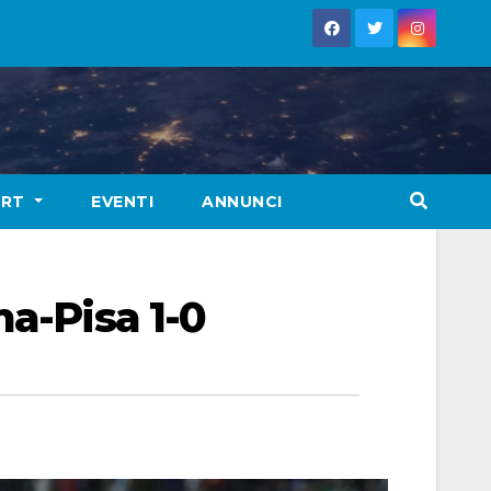
ORT
EVENTI
ANNUNCI
ma-Pisa 1-0