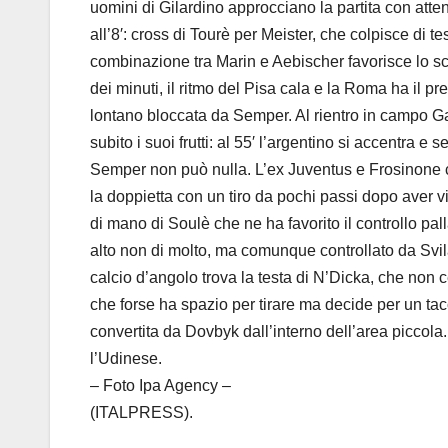
uomini di Gilardino approcciano la partita con atten
all’8′: cross di Tourè per Meister, che colpisce di
combinazione tra Marin e Aebischer favorisce lo sca
dei minuti, il ritmo del Pisa cala e la Roma ha il 
lontano bloccata da Semper. Al rientro in campo 
subito i suoi frutti: al 55′ l’argentino si accentra 
Semper non può nulla. L’ex Juventus e Frosinone con
la doppietta con un tiro da pochi passi dopo aver v
di mano di Soulè che ne ha favorito il controllo pall
alto non di molto, ma comunque controllato da Svila
calcio d’angolo trova la testa di N’Dicka, che non c
che forse ha spazio per tirare ma decide per un tac
convertita da Dovbyk dall’interno dell’area piccola
l’Udinese.
– Foto Ipa Agency –
(ITALPRESS).