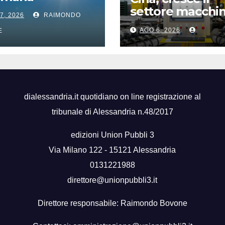
settore macchin
7, 2026
RAIMONDO
a trainare le
AGO 6, 2026
E
“attrezzature
intelligenti”
dialessandria.it quotidiano on line registrazione al
tribunale di Alessandria n.48/2017
edizioni Union Pubbli 3
Via Milano 122 - 15121 Alessandria
0131221988
direttore@unionpubbli3.it
Direttore responsabile: Raimondo Bovone