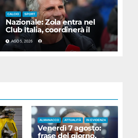
CALCIO
SPORT
Nazionale: Zola entra nel
Club Italia, coordinerà il
settore giovanile
AGO 5, 2026
ALMANACCO
ATTUALITÀ
IN EVIDENZA
Venerdì 7 agosto:
frase del giorno,