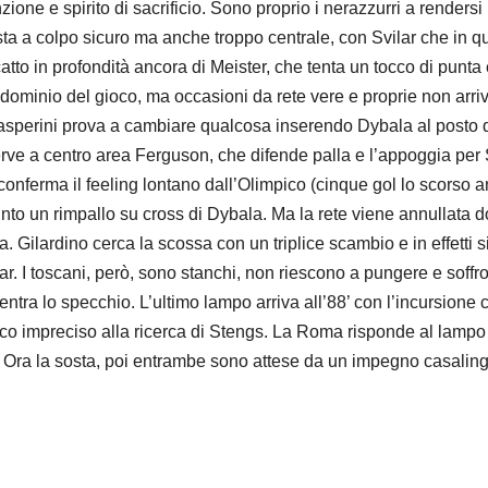
zione e spirito di sacrificio. Sono proprio i nerazzurri a render
 testa a colpo sicuro ma anche troppo centrale, con Svilar che in
tto in profondità ancora di Meister, che tenta un tocco di punta
predominio del gioco, ma occasioni da rete vere e proprie non ar
Gasperini prova a cambiare qualcosa inserendo Dybala al posto 
e serve a centro area Ferguson, che difende palla e l’appoggia per
ferma il feeling lontano dall’Olimpico (cinque gol lo scorso an
into un rimpallo su cross di Dybala. Ma la rete viene annullata d
a. Gilardino cerca la scossa con un triplice scambio e in effetti si
r. I toscani, però, sono stanchi, non riescono a pungere e soffr
entra lo specchio. L’ultimo lampo arriva all’88’ con l’incursione 
co impreciso alla ricerca di Stengs. La Roma risponde al lampo d
. Ora la sosta, poi entrambe sono attese da un impegno casalingo