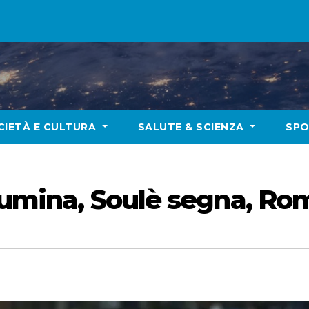
CIETÀ E CULTURA
SALUTE & SCIENZA
SP
llumina, Soulè segna, Ro