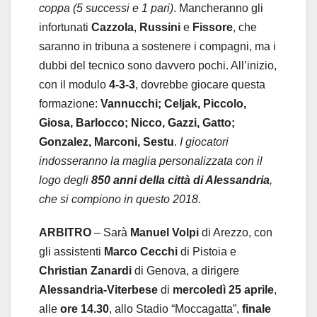
coppa (5 successi e 1 pari)
. Mancheranno gli
infortunati
Cazzola
,
Russini
e
Fissore
, che
saranno in tribuna a sostenere i compagni, ma i
dubbi del tecnico sono davvero pochi. All’inizio,
con il modulo
4-3-3
, dovrebbe giocare questa
formazione:
Vannucchi; Celjak, Piccolo,
Giosa, Barlocco; Nicco, Gazzi, Gatto;
Gonzalez, Marconi, Sestu
.
I giocatori
indosseranno la maglia personalizzata con il
logo degli
850 anni della città di Alessandria
,
che si compiono in questo 2018
.
ARBITRO
– Sarà
Manuel Volpi
di Arezzo, con
gli assistenti
Marco Cecchi
di Pistoia e
Christian Zanardi
di Genova, a dirigere
Alessandria-Viterbese
di
mercoledì 25 aprile
,
alle
ore 14.30
, allo Stadio “Moccagatta”,
finale