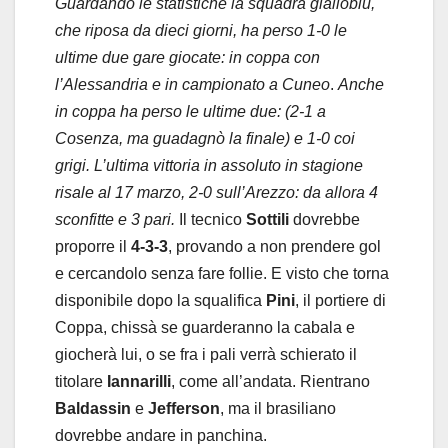
Guardando le statistiche la squadra gialloblù,
che riposa da dieci giorni, ha perso 1-0 le
ultime due gare giocate: in coppa con
l’Alessandria e in campionato a Cuneo
.
Anche
in coppa ha perso le ultime due: (2-1 a
Cosenza, ma guadagnò la finale) e 1-0 coi
grigi.
L’ultima vittoria in assoluto in stagione
risale al 17 marzo, 2-0 sull’Arezzo: da
allora 4
sconfitte e 3 pari.
Il tecnico
Sottili
dovrebbe
proporre il
4-3-3
, provando a non prendere gol
e cercandolo senza fare follie. E visto che torna
disponibile dopo la squalifica
Pini
, il portiere di
Coppa, chissà se guarderanno la cabala e
giocherà lui, o se fra i pali verrà schierato il
titolare
Iannarilli
, come all’andata. Rientrano
Baldassin
e
Jefferson
, ma il brasiliano
dovrebbe andare in panchina.