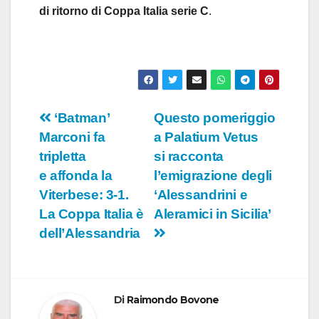
di ritorno di Coppa Italia serie C
.
Navigazione
‘Batman’
Questo pomeriggio
Marconi fa
a Palatium Vetus
articoli
tripletta
si racconta
e affonda la
l’emigrazione degli
Viterbese: 3-1.
‘Alessandrini e
La Coppa Italia è
Aleramici in Sicilia’
dell’Alessandria
Di
Raimondo Bovone