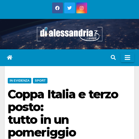
Skip
to
content
IN EVIDENZA
SPORT
Coppa Italia e terzo
posto:
tutto in un
pomeriggio