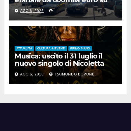
depuratori in Calabria
AGO 6, 2026
ATTUALITÀ
CULTURA & EVENTI
PRIMO PIANO
Musica: uscito il 31 luglio il
nuovo singolo di Nicoletta
Pedrini, ‘Giungla’
AGO 6, 2026
RAIMONDO BOVONE