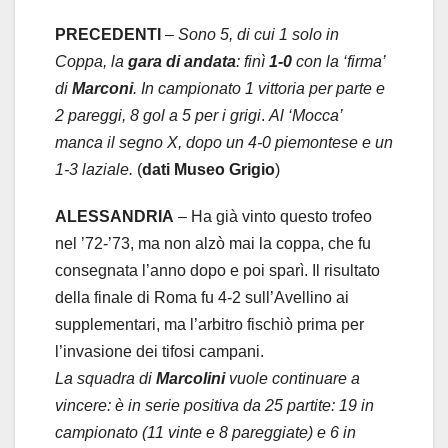
PRECEDENTI
–
Sono 5, di cui 1 solo in
Coppa, la
gara di andata
: finì
1-0
con la ‘firma’
di
Marconi
. In campionato 1 vittoria per parte e
2 pareggi, 8 gol a 5 per i grigi
.
Al ‘Mocca’
manca il segno X, dopo un 4-0 piemontese e un
1-3 laziale.
(
dati Museo Grigio
)
ALESSANDRIA
– Ha già vinto questo trofeo
nel ’72-’73, ma non alzò mai la coppa, che fu
consegnata l’anno dopo e poi sparì. Il risultato
della finale di Roma fu 4-2 sull’Avellino ai
supplementari, ma l’arbitro fischiò prima per
l’invasione dei tifosi campani.
La squadra di
Marcolini
vuole continuare a
vincere: è in serie positiva da 25 partite: 19 in
campionato (11 vinte e 8 pareggiate) e 6 in