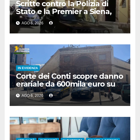
Scritte contro la Polizia di
Stato e la Premier a Siena,
denunciato 24enne
AGO 6, 2026
IN EVIDENZA
Corte dei Conti scopre danno
erariale da 600mila euro su
depuratori in Calabria
AGO 6, 2026