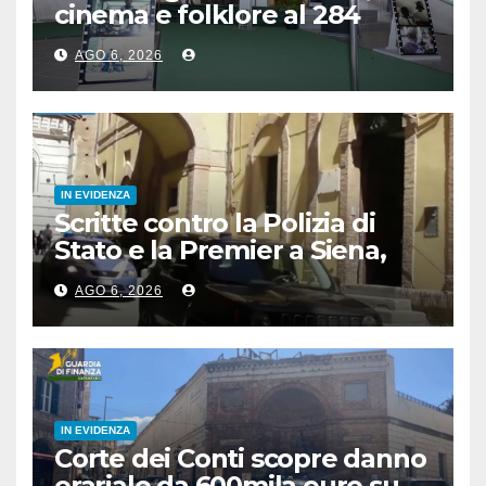
cinema e folklore al 284
Excellence Film Festival
AGO 6, 2026
IN EVIDENZA
Scritte contro la Polizia di
Stato e la Premier a Siena,
denunciato 24enne
AGO 6, 2026
IN EVIDENZA
Corte dei Conti scopre danno
erariale da 600mila euro su