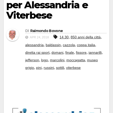
per Alessandria e
Viterbese
Di
Raimondo Bovone
,
,
14.30
850 anni della città
APR 24, 2018
,
,
,
,
alessandria
baldassin
cazzola
coppa italia
,
,
,
,
,
diretta rai sport
domani
finale
fissore
iannarilli
,
,
,
,
jefferson
logo
marcolini
moccagatta
museo
,
,
,
,
grigio
pini
russini
sottili
viterbese