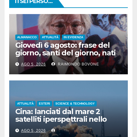
TI SEI PERSO...
ALMANACCO
ATTUALITÀ
IN EVIDENZA
Giovedì 6 agosto: frase del
giorno, santi del giorno, nati
famosi, accadde oggi
AGO 5, 2026
RAIMONDO BOVONE
ATTUALITÀ
ESTERI
SCIENCE & TECHNOLOGY
Cina: lanciati dal mare 2
satelliti iperspettrali nello
Shandong
AGO 5, 2026