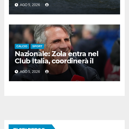
e bronzo per Pozzobon
AGO 5, 2026
CALCIO
SPORT
Nazionale: Zola entra nel
Club Italia, coordinerà il
settore giovanile
AGO 5, 2026