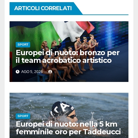
ARTICOLI CORRELATI
SPORT
Europei di nuoto: bronzo per
il team acrobatico artistico
dell’Italia
AGO 5, 2026
SPORT
Europei di nuoto: nella 5 km
femminile oro per Taddeucci