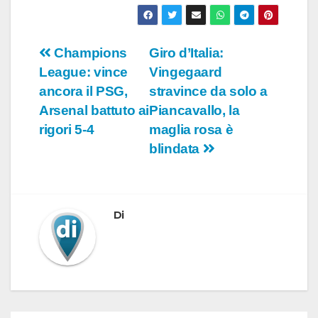
Navigazione
Champions
Giro d’Italia:
League: vince
Vingegaard
articoli
ancora il PSG,
stravince da solo a
Arsenal battuto ai
Piancavallo, la
rigori 5-4
maglia rosa è
blindata
Di