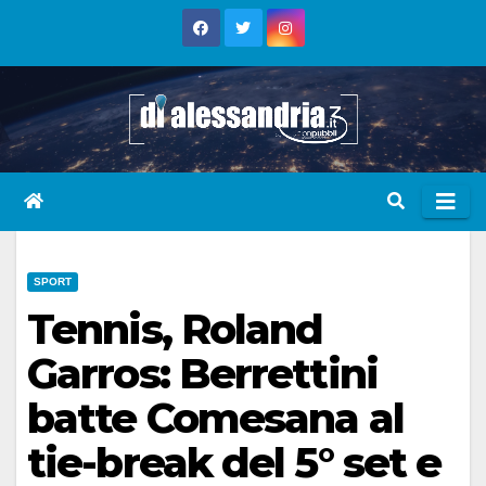
Skip
to
content
SPORT
Tennis, Roland
Garros: Berrettini
batte Comesana al
tie-break del 5° set e