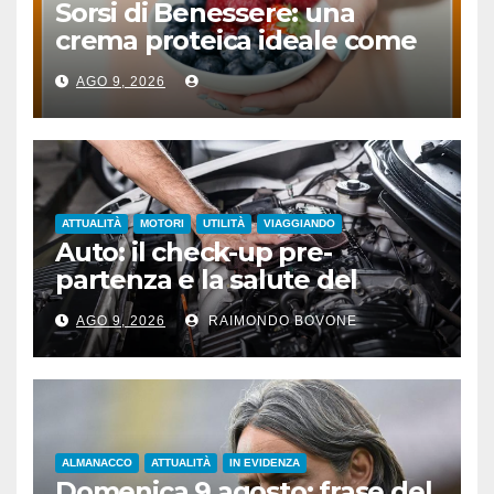
Sorsi di Benessere: una
crema proteica ideale come
spuntino
AGO 9, 2026
ATTUALITÀ
MOTORI
UTILITÀ
VIAGGIANDO
Auto: il check-up pre-
partenza e la salute del
motore sotto il sole
AGO 9, 2026
RAIMONDO BOVONE
ALMANACCO
ATTUALITÀ
IN EVIDENZA
Domenica 9 agosto: frase del