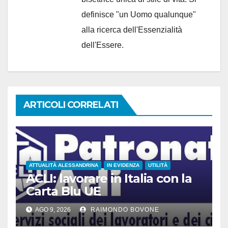
definisce "un Uomo qualunque"
alla ricerca dell'Essenzialità
dell'Essere.
ARTICOLI CORRELATI
ATTUALITÀ ALESSANDRINA
IN EVIDENZA
UTILITÀ
ACLI: lavorare in Italia con la
Carta Blu UE
AGO 9, 2026
RAIMONDO BOVONE