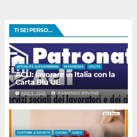
TI SEI PERSO...
ATTUALITÀ ALESSANDRINA
IN EVIDENZA
UTILITÀ
ACLI: lavorare in Italia con la
Carta Blu UE
AGO 9, 2026
RAIMONDO BOVONE
COSTUME & SOCIETÀ
CUCINA
VIDEO