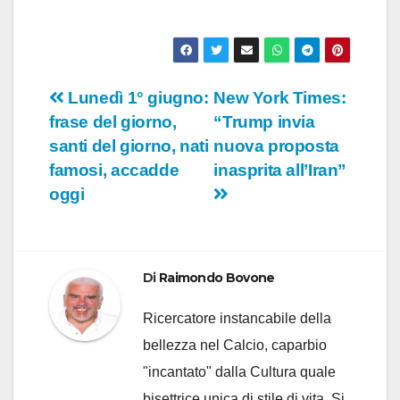
Navigazione
Lunedì 1° giugno:
New York Times:
frase del giorno,
“Trump invia
articoli
santi del giorno, nati
nuova proposta
famosi, accadde
inasprita all’Iran”
oggi
Di
Raimondo Bovone
Ricercatore instancabile della
bellezza nel Calcio, caparbio
"incantato" dalla Cultura quale
bisettrice unica di stile di vita. Si