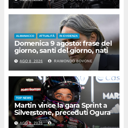
ALMANACCO
ATTUALITÀ
IN EVIDENZA
Domenica 9 agosto: frase del
giorno, santi del giorno, nati
famosi, accadde oggi
AGO 8, 2026
RAIMONDO BOVONE
TOP NEWS
Martin vince la gara Sprint a
Silverstone, preceduti Ogura
e Bezzecchi
AGO 8, 2026