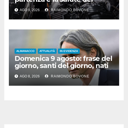
motore sotto il sole
AGO 9, 2026
RAIMONDO BOVONE
ALMANACCO
ATTUALITÀ
IN EVIDENZA
Domenica 9 agosto: frase del
giorno, santi del giorno, nati
famosi, accadde oggi
AGO 8, 2026
RAIMONDO BOVONE