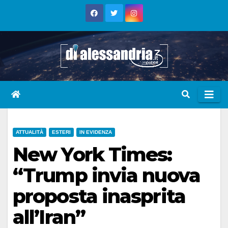
Skip
to
content
ATTUALITÀ
ESTERI
IN EVIDENZA
New York Times:
“Trump invia nuova
proposta inasprita
all’Iran”