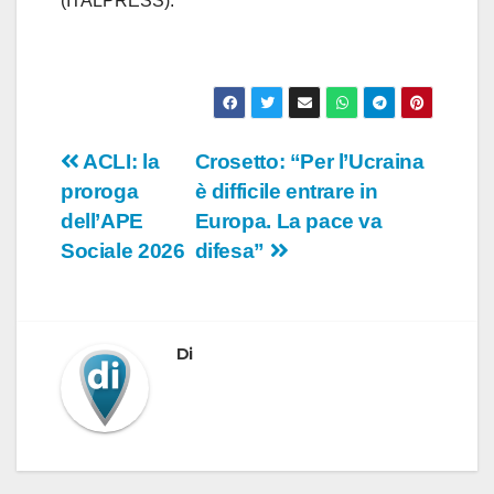
(ITALPRESS).
Navigazione
ACLI: la
Crosetto: “Per l’Ucraina
proroga
è difficile entrare in
articoli
dell’APE
Europa. La pace va
Sociale 2026
difesa”
Di