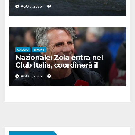
e bronzo per Pozzobon
AGO 5, 2026
CALCIO
SPORT
Nazionale: Zola entra nel
Club Italia, coordinerà il
settore giovanile
AGO 5, 2026