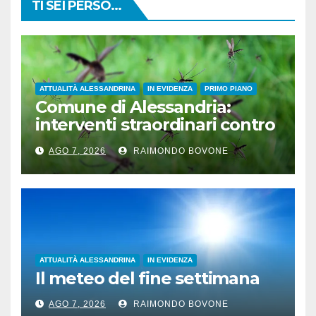
TI SEI PERSO...
ATTUALITÀ ALESSANDRINA
IN EVIDENZA
PRIMO PIANO
Comune di Alessandria:
interventi straordinari contro
le zanzare
AGO 7, 2026
RAIMONDO BOVONE
ATTUALITÀ ALESSANDRINA
IN EVIDENZA
Il meteo del fine settimana
AGO 7, 2026
RAIMONDO BOVONE