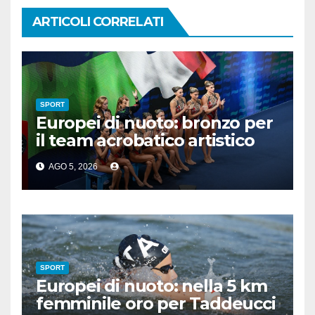
ARTICOLI CORRELATI
SPORT
Europei di nuoto: bronzo per
il team acrobatico artistico
dell’Italia
AGO 5, 2026
SPORT
Europei di nuoto: nella 5 km
femminile oro per Taddeucci