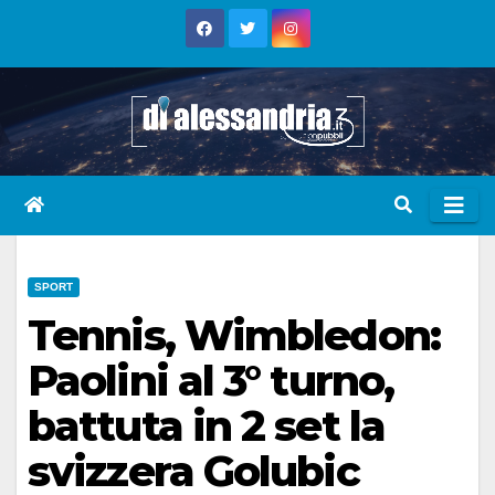
Skip
to
content
SPORT
Tennis, Wimbledon:
Paolini al 3° turno,
battuta in 2 set la
svizzera Golubic