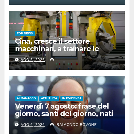
TOP NEWS
Cina, cresce il settore
macchinari, a trainare le
“attrezzature intelligenti”
AGO 6, 2026
ALMANACCO
ATTUALITÀ
IN EVIDENZA
Venerdì 7 agosto: frase del
giorno, santi del giorno, nati
famosi, accadde oggi
AGO 6, 2026
RAIMONDO BOVONE