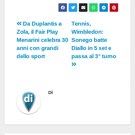
Navigazione
Da Duplantis a
Tennis,
Zola, il Fair Play
Wimbledon:
articoli
Menarini celebra 30
Sonego batte
anni con grandi
Diallo in 5 set e
dello sport
passa al 3° turno
Di