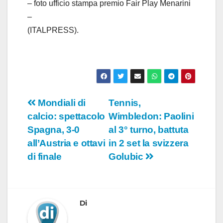
– foto ufficio stampa premio Fair Play Menarini
–
(ITALPRESS).
Navigazione
Mondiali di
Tennis,
calcio: spettacolo
Wimbledon: Paolini
articoli
Spagna, 3-0
al 3° turno, battuta
all’Austria e ottavi
in 2 set la svizzera
di finale
Golubic
Di