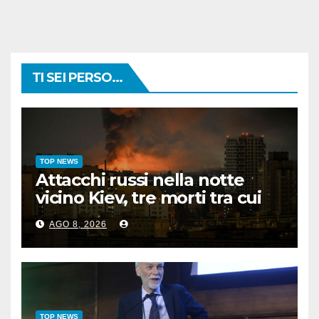
TI SEI PERSO...
TOP NEWS
Attacchi russi nella notte
vicino Kiev, tre morti tra cui
un bambino
AGO 8, 2026
TOP NEWS