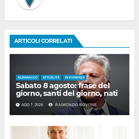
ARTICOLI CORRELATI
ALMANACCO
ATTUALITÀ
IN EVIDENZA
Sabato 8 agosto: frase del
giorno, santi del giorno, nati
famosi, accadde oggi
AGO 7, 2026
RAIMONDO BOVONE