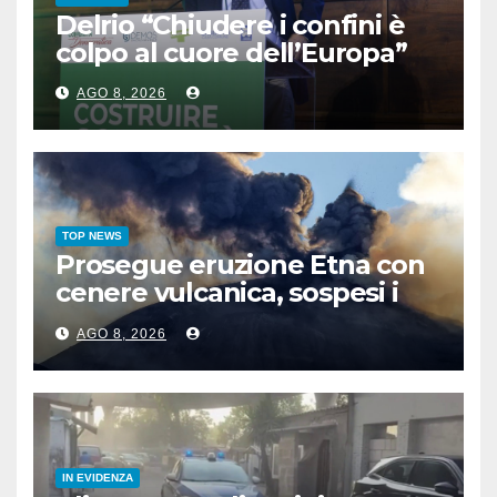
Delrio “Chiudere i confini è
colpo al cuore dell’Europa”
AGO 8, 2026
TOP NEWS
Prosegue eruzione Etna con
cenere vulcanica, sospesi i
voli in arrivo a Catania
AGO 8, 2026
IN EVIDENZA