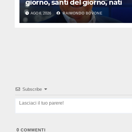
giorno, santi del giorno, nati
famosi, accadde oggi
AGO 6, 2026
RAIMONDO BOVONE
Subscribe
0
COMMENTI