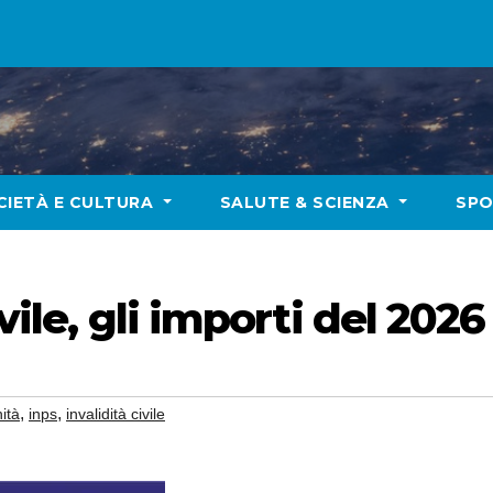
CIETÀ E CULTURA
SALUTE & SCIENZA
SP
vile, gli importi del 2026
,
,
ità
inps
invalidità civile