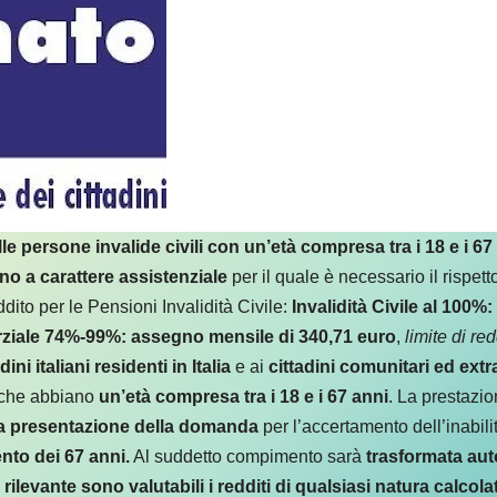
le persone invalide civili con un’età compresa tra i 18 e i 67
no a carattere assistenziale
per il quale è necessario il rispett
dito per le Pensioni Invalidità Civile:
Invalidità Civile al 100%
arziale 74%-99%: assegno mensile di 340,71 euro
,
limite di r
ini italiani residenti in Italia
e ai
cittadini comunitari ed ext
e che abbiano
un’età compresa tra i 18 e i 67 anni
. La prestazi
la presentazione della domanda
per l’accertamento dell’inabilit
nto dei 67 anni.
Al suddetto compimento sarà
trasformata au
levante sono valutabili i redditi di qualsiasi natura calcolati a