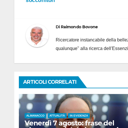
soccorritori”
articoli
Di
Raimondo Bovone
Ricercatore instancabile della bellez
qualunque" alla ricerca dell'Essenzi
ARTICOLI CORRELATI
ALMANACCO
ATTUALITÀ
IN EVIDENZA
Venerdì 7 agosto: frase del