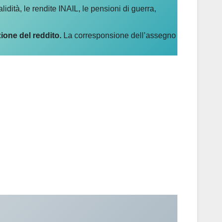
idità, le rendite INAIL, le pensioni di guerra,
ione del reddito.
La corresponsione dell’assegno