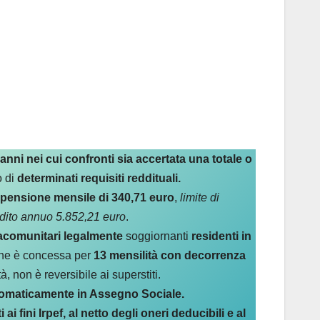
 anni nei cui confronti sia accertata una totale o
o di
determinati requisiti reddituali.
: pensione mensile di 340,71 euro
,
limite di
eddito annuo 5.852,21 euro
.
racomunitari legalmente
soggiornanti
residenti in
one è concessa per
13 mensilità con decorrenza
à, non è reversibile ai superstiti.
tomaticamente in Assegno Sociale.
i fini Irpef, al netto degli oneri deducibili e al