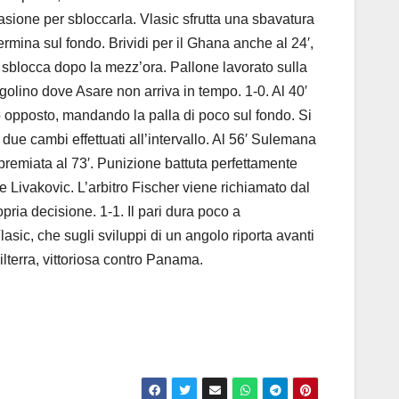
casione per sbloccarla. Vlasic sfrutta una sbavatura
termina sul fondo. Brividi per il Ghana anche al 24′,
a sblocca dopo la mezz’ora. Pallone lavorato sulla
ngolino dove Asare non arriva in tempo. 1-0. Al 40′
lo opposto, mandando la palla di poco sul fondo. Si
i due cambi effettuati all’intervallo. Al 56′ Sulemana
remiata al 73′. Punizione battuta perfettamente
 Livakovic. L’arbitro Fischer viene richiamato dal
pria decisione. 1-1. Il pari dura poco a
asic, che sugli sviluppi di un angolo riporta avanti
ilterra, vittoriosa contro Panama.