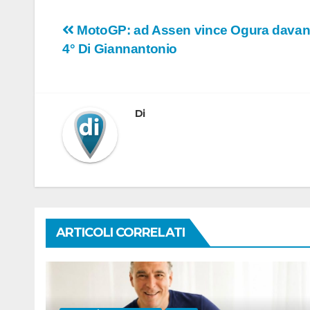
Navigazione
MotoGP: ad Assen vince Ogura davanti
4° Di Giannantonio
articoli
Di
ARTICOLI CORRELATI