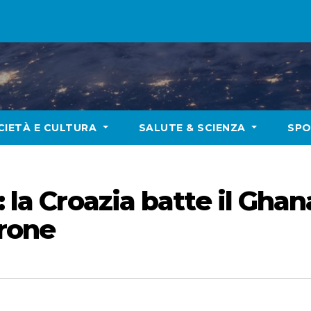
CIETÀ E CULTURA
SALUTE & SCIENZA
SP
 la Croazia batte il Ghana
irone