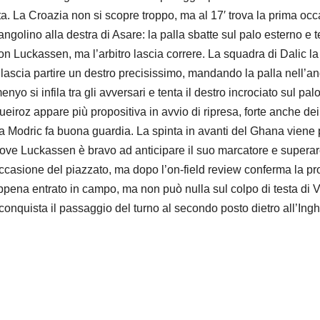
ata. La Croazia non si scopre troppo, ma al 17′ trova la prima oc
l’angolino alla destra di Asare: la palla sbatte sul palo esterno e 
n Luckassen, ma l’arbitro lascia correre. La squadra di Dalic l
i lascia partire un destro precisissimo, mandando la palla nell’a
 si infila tra gli avversari e tenta il destro incrociato sul pa
 Queiroz appare più propositiva in avvio di ripresa, forte anche de
 Modric fa buona guardia. La spinta in avanti del Ghana viene p
dove Luckassen è bravo ad anticipare il suo marcatore e superare
 occasione del piazzato, ma dopo l’on-field review conferma la pro
ppena entrato in campo, ma non può nulla sul colpo di testa di Vl
 conquista il passaggio del turno al secondo posto dietro all’Ingh