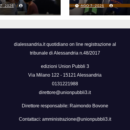
’industria
la sicurezza sul
7, 2026
AGO 7, 2026
licitaria
lavoro”
dialessandria.it quotidiano on line registrazione al
tribunale di Alessandria n.48/2017
edizioni Union Pubbli 3
Via Milano 122 - 15121 Alessandria
0131221988
direttore@unionpubbli3.it
Direttore responsabile: Raimondo Bovone
Contattaci:
amministrazione@unionpubbli3.it