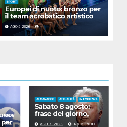
SPORT
Europei di nuoto: bronzo per
il team acrobatico artistico
dell’Italia
AGO 5, 2026
ALMANACCO
ATTUALITÀ
IN EVIDENZA
Sabato 8 agosto:
frase del giorno,
Russa
santi del giorno, nati
 per
AGO 7, 2026
RAIMONDO