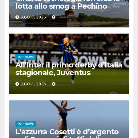
lotta allo smog a Pechino
AGO 8, 2026
TOP NEWS
All’Inter il primo derby d’Italia
stagionale, Juventus
sconfitta 2-1
AGO 8, 2026
TOP NEWS
L’azzurra Cosetti è d’argento