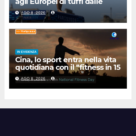
agli Europei di tuffi dalle
grandi altezze
AGO 8, 2026
IN EVIDENZA
Cina, lo sport entra nella vita
quotidiana con il “fitness in 15
minuti”
AGO 8, 2026