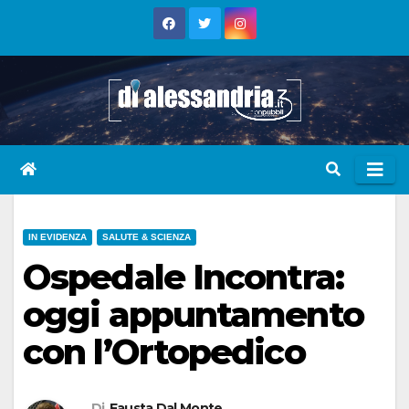
Skip
to
content
IN EVIDENZA
SALUTE & SCIENZA
Ospedale Incontra:
oggi appuntamento
con l’Ortopedico
Di
Fausta Dal Monte