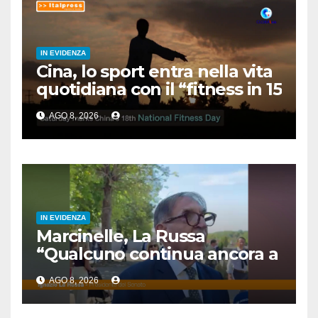
IN EVIDENZA
Cina, lo sport entra nella vita
quotidiana con il “fitness in 15
minuti”
AGO 8, 2026
IN EVIDENZA
Marcinelle, La Russa
“Qualcuno continua ancora a
voltare le spalle”
AGO 8, 2026