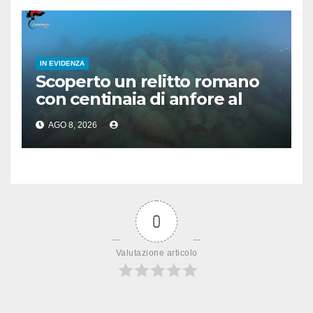
IN EVIDENZA
Scoperto un relitto romano
con centinaia di anfore al
largo di Mazara del Vallo
AGO 8, 2026
0
Valutazione articolo