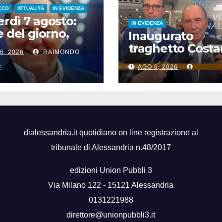
CCO
ATTUALITÀ
IN EVIDENZA
rdì 7 agosto:
IN EVIDENZA
e del giorno,
Inaugurato
i del giorno, nati
traghetto Costa
6, 2026
RAIMONDO
si, accadde
di Sicilia, Schifan
i
AGO 6, 2026
E
“Mantenuto
impegni presi”
dialessandria.it quotidiano on line registrazione al
tribunale di Alessandria n.48/2017
edizioni Union Pubbli 3
Via Milano 122 - 15121 Alessandria
0131221988
direttore@unionpubbli3.it